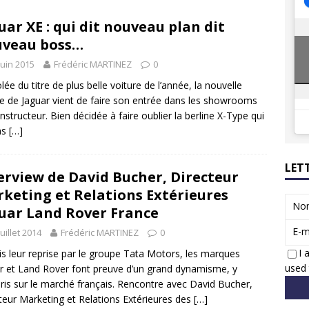
8 GTi : naissance d’une légende
ACTUS
uar XE : qui dit nouveau plan dit
 Honda dévoile un spot publicitaire… confiné!
ACTUS
uveau boss…
juin 2015
Frédéric MARTINEZ
0
lée du titre de plus belle voiture de l’année, la nouvelle
ne de Jaguar vient de faire son entrée dans les showrooms
nstructeur. Bien décidée à faire oublier la berline X-Type qui
as
[…]
LET
erview de David Bucher, Directeur
keting et Relations Extérieures
No
uar Land Rover France
E-m
juillet 2014
Frédéric MARTINEZ
0
I 
s leur reprise par le groupe Tata Motors, les marques
used 
r et Land Rover font preuve d’un grand dynamisme, y
is sur le marché français. Rencontre avec David Bucher,
teur Marketing et Relations Extérieures des
[…]