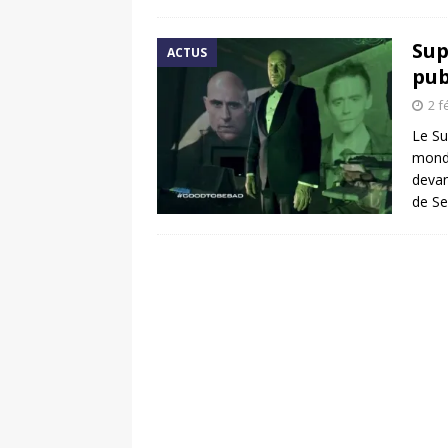
Sup
ACTUS
pub
2 f
Le Su
monde
devan
de Se