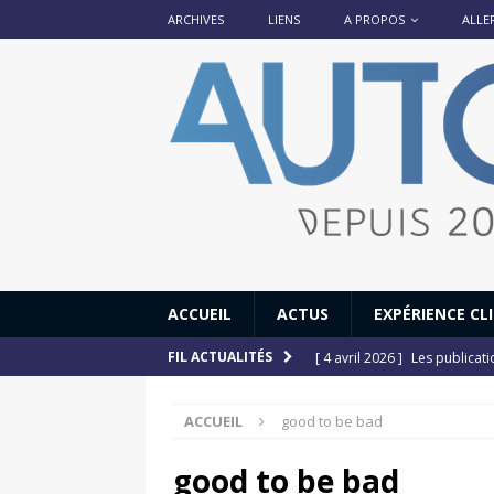
ARCHIVES
LIENS
A PROPOS
ALLE
ACCUEIL
ACTUS
EXPÉRIENCE CL
[ 4 avril 2026 ]
Les publicat
FIL ACTUALITÉS
[ 13 septembre 2025 ]
DS N°
ACCUEIL
good to be bad
[ 12 juillet 2025 ]
14 juillet
[ 6 juillet 2025 ]
Renault Esp
good to be bad