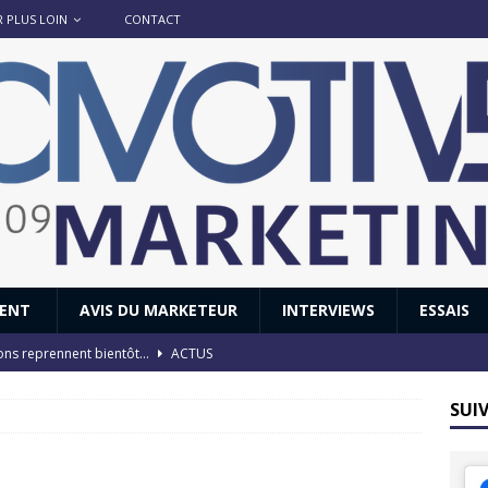
R PLUS LOIN
CONTACT
IENT
AVIS DU MARKETEUR
INTERVIEWS
ESSAIS
ions reprennent bientôt…
ACTUS
8 : Oui, les français vont parfois trop loin.
ACTUS
SUI
 : nouveau film de marque pour Citroën
AVIS DU MARKETEUR
ace : voyage, voyage…
ACTUS