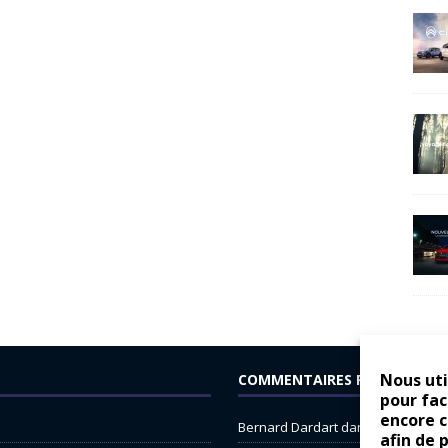
Nous uti
COMMENTAIRES RÉCENTS
pour fac
encore 
Bernard Dardart
dans
Dacia Sande
afin de 