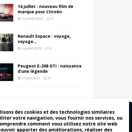
14 juillet : nouveau film de
marque pour Citroën
12 juillet 2025
0
Renault Espace : voyage,
voyage…
6 juillet 2025
0
Peugeot E-208 GTi : naissance
d’une légende
17 juin 2025
0
lisons des cookies et des technologies similaires
iliter votre navigation, vous fournir nos services, ou
comprendre comment vous utilisez notre site web
ro : pour les gens vrais
pouvoir apporter des améliorations, réaliser des