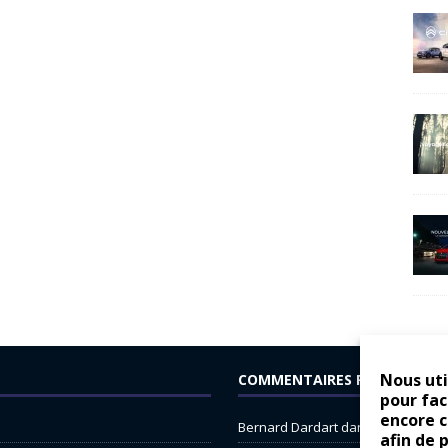
Nous uti
COMMENTAIRES RÉCENTS
pour fac
encore 
Bernard Dardart
dans
Dacia Sande
afin de 