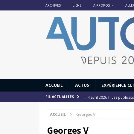
ARCHIVES
LIENS
A PROPOS
ALLE
ACCUEIL
ACTUS
EXPÉRIENCE CL
[ 4 avril 2026 ]
Les publicat
FIL ACTUALITÉS
[ 13 septembre 2025 ]
DS N°
ACCUEIL
Georges V
[ 12 juillet 2025 ]
14 juillet
[ 6 juillet 2025 ]
Renault Esp
Georges V