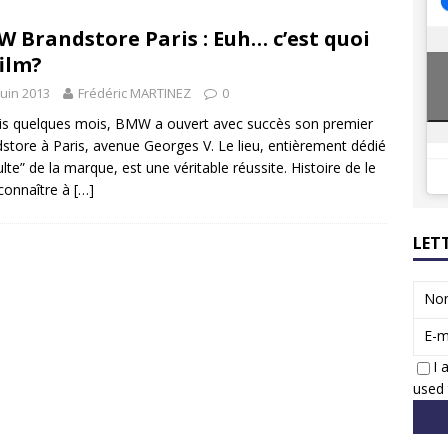
8 GTi : naissance d’une légende
ACTUS
 Brandstore Paris : Euh… c’est quoi
 Honda dévoile un spot publicitaire… confiné!
ACTUS
film?
juin 2013
Frédéric MARTINEZ
0
s quelques mois, BMW a ouvert avec succès son premier
store à Paris, avenue Georges V. Le lieu, entièrement dédié
ulte” de la marque, est une véritable réussite. Histoire de le
 connaître à
[…]
LET
No
E-m
I 
used 