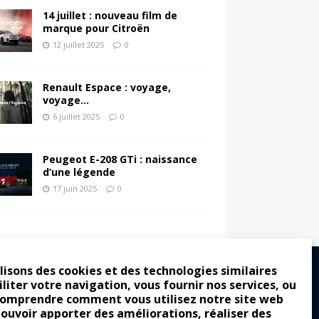
14 juillet : nouveau film de
marque pour Citroën
12 juillet 2025
0
Renault Espace : voyage,
voyage…
6 juillet 2025
0
Peugeot E-208 GTi : naissance
d’une légende
17 juin 2025
0
lisons des cookies et des technologies similaires
iliter votre navigation, vous fournir nos services, ou
comprendre comment vous utilisez notre site web
ro : pour les gens vrais
pouvoir apporter des améliorations, réaliser des