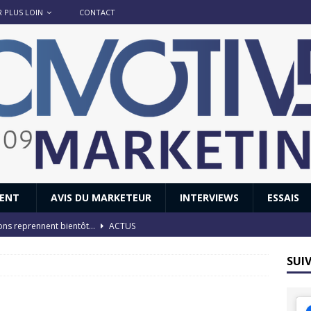
R PLUS LOIN
CONTACT
IENT
AVIS DU MARKETEUR
INTERVIEWS
ESSAIS
ions reprennent bientôt…
ACTUS
8 : Oui, les français vont parfois trop loin.
ACTUS
SUI
 : nouveau film de marque pour Citroën
AVIS DU MARKETEUR
ace : voyage, voyage…
ACTUS