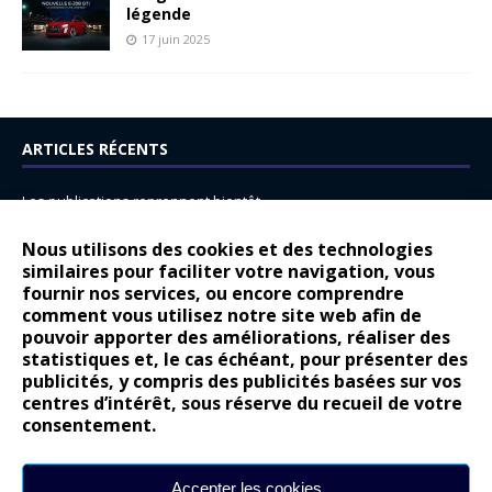
légende
17 juin 2025
ARTICLES RÉCENTS
Les publications reprennent bientôt…
DS N°8 : Oui, les français vont parfois trop loin.
Nous utilisons des cookies et des technologies
14 juillet : nouveau film de marque pour Citroën
similaires pour faciliter votre navigation, vous
fournir nos services, ou encore comprendre
Renault Espace : voyage, voyage…
comment vous utilisez notre site web afin de
pouvoir apporter des améliorations, réaliser des
Peugeot E-208 GTi : naissance d’une légende
statistiques et, le cas échéant, pour présenter des
publicités, y compris des publicités basées sur vos
COMMENTAIRES RÉCENTS
centres d’intérêt, sous réserve du recueil de votre
consentement.
Bernard Dardart
dans
Dacia Sandero : pour les gens vrais
Gilly
dans
Citroën ë-C3 : la révolution a commencé
Accepter les cookies