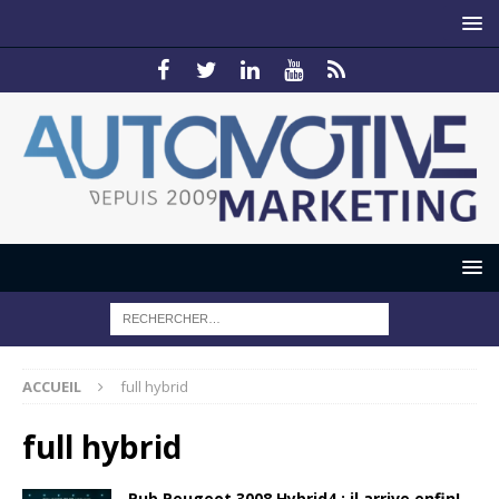
ACCUEIL
full hybrid
full hybrid
Pub Peugeot 3008 Hybrid4 : il arrive enfin!