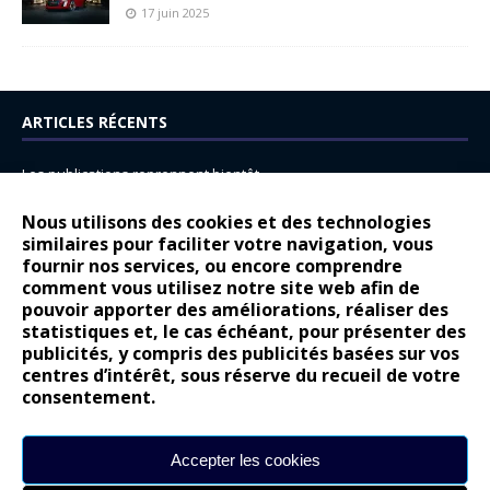
17 juin 2025
ARTICLES RÉCENTS
Les publications reprennent bientôt…
DS N°8 : Oui, les français vont parfois trop loin.
Nous utilisons des cookies et des technologies
14 juillet : nouveau film de marque pour Citroën
similaires pour faciliter votre navigation, vous
fournir nos services, ou encore comprendre
Renault Espace : voyage, voyage…
comment vous utilisez notre site web afin de
pouvoir apporter des améliorations, réaliser des
Peugeot E-208 GTi : naissance d’une légende
statistiques et, le cas échéant, pour présenter des
publicités, y compris des publicités basées sur vos
COMMENTAIRES RÉCENTS
centres d’intérêt, sous réserve du recueil de votre
consentement.
Bernard Dardart
dans
Dacia Sandero : pour les gens vrais
Gilly
dans
Citroën ë-C3 : la révolution a commencé
Accepter les cookies
gyo
dans
Alpine A290 : L’irrésistible attraction de la légèreté