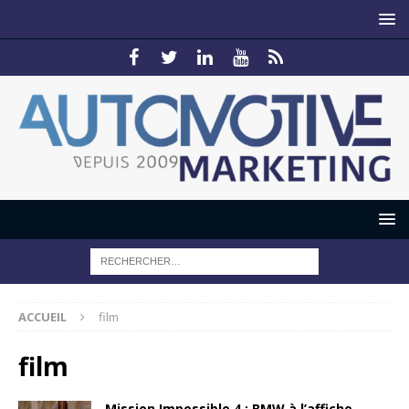
ACCUEIL
film
film
Mission Impossible 4 : BMW à l’affiche