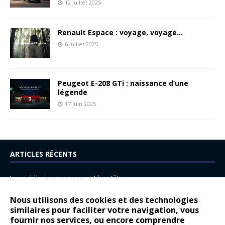
12 juillet 2025
Renault Espace : voyage, voyage…
6 juillet 2025
Peugeot E-208 GTi : naissance d’une
légende
17 juin 2025
ARTICLES RÉCENTS
Les publications reprennent bientôt…
DS N°8 : Oui, les français vont parfois trop loin.
Nous utilisons des cookies et des technologies
14 juillet : nouveau film de marque pour Citroën
similaires pour faciliter votre navigation, vous
fournir nos services, ou encore comprendre
Renault Espace : voyage, voyage…