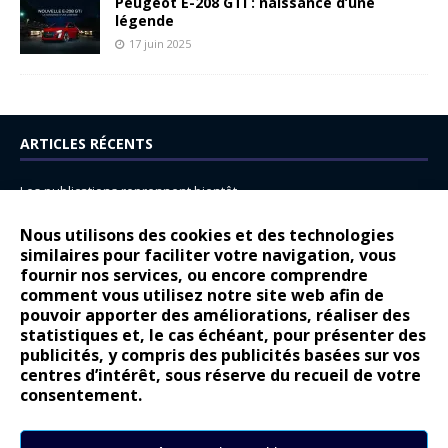
Peugeot E-208 GTi : naissance d’une
légende
17 juin 2025
ARTICLES RÉCENTS
Les publications reprennent bientôt…
DS N°8 : Oui, les français vont parfois trop loin.
Nous utilisons des cookies et des technologies
14 juillet : nouveau film de marque pour Citroën
similaires pour faciliter votre navigation, vous
fournir nos services, ou encore comprendre
Renault Espace : voyage, voyage…
comment vous utilisez notre site web afin de
pouvoir apporter des améliorations, réaliser des
Peugeot E-208 GTi : naissance d’une légende
statistiques et, le cas échéant, pour présenter des
publicités, y compris des publicités basées sur vos
COMMENTAIRES RÉCENTS
centres d’intérêt, sous réserve du recueil de votre
consentement.
Bernard Dardart
dans
Dacia Sandero : pour les gens vrais
Gilly
dans
Citroën ë-C3 : la révolution a commencé