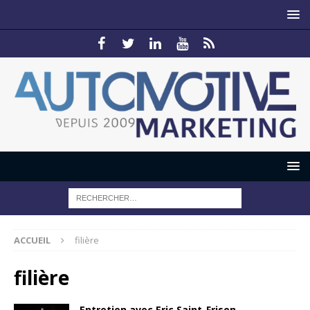
ACCUEIL
filière
filière
Entretien avec Eric Saint-Frison,