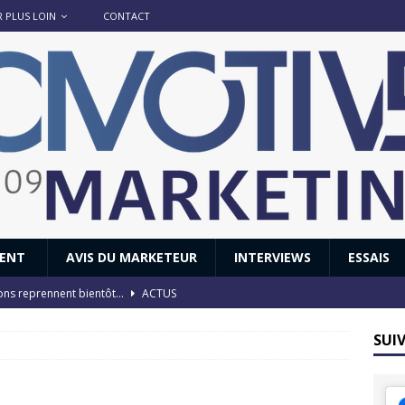
R PLUS LOIN
CONTACT
IENT
AVIS DU MARKETEUR
INTERVIEWS
ESSAIS
ions reprennent bientôt…
ACTUS
8 : Oui, les français vont parfois trop loin.
ACTUS
SUI
 : nouveau film de marque pour Citroën
AVIS DU MARKETEUR
ace : voyage, voyage…
ACTUS