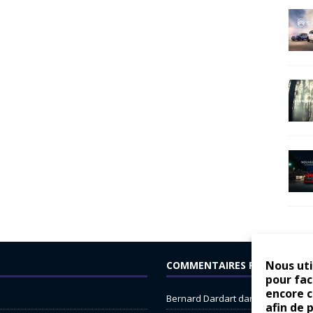
Nous uti
COMMENTAIRES RÉCENTS
pour fac
encore 
Bernard Dardart
dans
Dacia Sande
afin de 