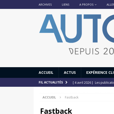
ARCHIVES
LIENS
A PROPOS
ALLE
ACCUEIL
ACTUS
EXPÉRIENCE CL
[ 4 avril 2026 ]
Les publicat
FIL ACTUALITÉS
[ 13 septembre 2025 ]
DS N°
ACCUEIL
Fastback
[ 12 juillet 2025 ]
14 juillet
[ 6 juillet 2025 ]
Renault Esp
Fastback