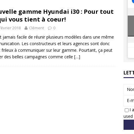
8 GTi : naissance d’une légende
ACTUS
velle gamme Hyundai i30 : Pour tout
 Honda dévoile un spot publicitaire… confiné!
ACTUS
qui vous tient à coeur!
février 2018
Clément
0
est jamais facile de réunir plusieurs modèles dans une même
nication. Les constructeurs et leurs agences sont donc
 frileux à communiquer sur leur gamme. Pourtant, ça peut
er des belles campagnes comme celle
[…]
LET
No
E-m
I 
used 