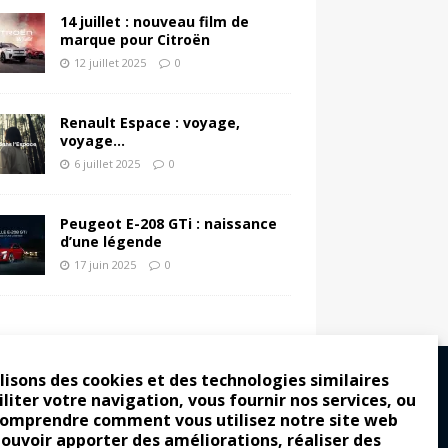
14 juillet : nouveau film de
marque pour Citroën
12 juillet 2025
0
Renault Espace : voyage,
voyage…
6 juillet 2025
0
Peugeot E-208 GTi : naissance
d’une légende
17 juin 2025
0
lisons des cookies et des technologies similaires
iliter votre navigation, vous fournir nos services, ou
comprendre comment vous utilisez notre site web
ro : pour les gens vrais
pouvoir apporter des améliorations, réaliser des