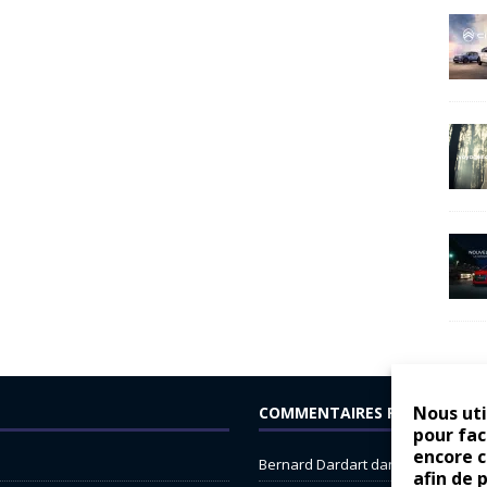
Nous uti
COMMENTAIRES RÉCENTS
pour fac
encore 
Bernard Dardart
dans
Dacia Sande
afin de 