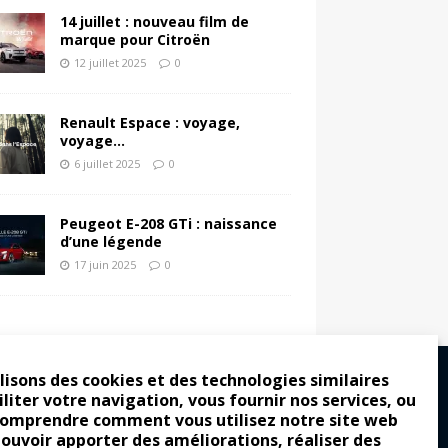
14 juillet : nouveau film de
marque pour Citroën
12 juillet 2025
0
Renault Espace : voyage,
voyage…
6 juillet 2025
0
Peugeot E-208 GTi : naissance
d’une légende
17 juin 2025
0
lisons des cookies et des technologies similaires
iliter votre navigation, vous fournir nos services, ou
comprendre comment vous utilisez notre site web
ro : pour les gens vrais
pouvoir apporter des améliorations, réaliser des