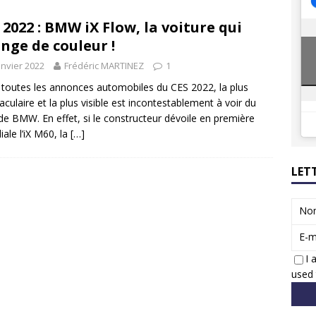
8 GTi : naissance d’une légende
ACTUS
 2022 : BMW iX Flow, la voiture qui
 Honda dévoile un spot publicitaire… confiné!
ACTUS
nge de couleur !
anvier 2022
Frédéric MARTINEZ
1
toutes les annonces automobiles du CES 2022, la plus
aculaire et la plus visible est incontestablement à voir du
de BMW. En effet, si le constructeur dévoile en première
ale l’iX M60, la
[…]
LET
No
E-m
I 
used 