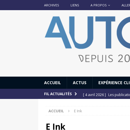
ARCHIVES
LIENS
A PROPOS
ALLE
ACCUEIL
ACTUS
EXPÉRIENCE CL
[ 4 avril 2026 ]
Les publicat
FIL ACTUALITÉS
[ 13 septembre 2025 ]
DS N°
ACCUEIL
E Ink
[ 12 juillet 2025 ]
14 juillet
[ 6 juillet 2025 ]
Renault Esp
E Ink