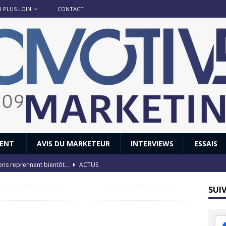
R PLUS LOIN
CONTACT
IENT
AVIS DU MARKETEUR
INTERVIEWS
ESSAIS
ions reprennent bientôt…
ACTUS
8 : Oui, les français vont parfois trop loin.
ACTUS
SUI
 : nouveau film de marque pour Citroën
AVIS DU MARKETEUR
ace : voyage, voyage…
ACTUS