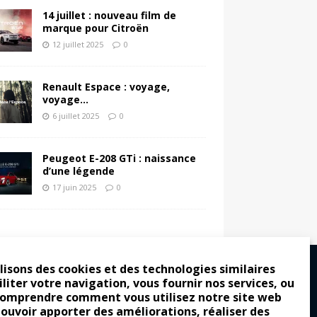
14 juillet : nouveau film de
marque pour Citroën
12 juillet 2025
0
Renault Espace : voyage,
voyage…
6 juillet 2025
0
Peugeot E-208 GTi : naissance
d’une légende
17 juin 2025
0
lisons des cookies et des technologies similaires
iliter votre navigation, vous fournir nos services, ou
comprendre comment vous utilisez notre site web
ro : pour les gens vrais
pouvoir apporter des améliorations, réaliser des