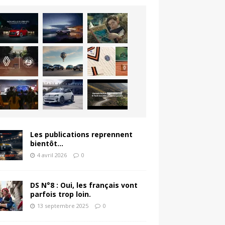
Les publications reprennent
bientôt…
4 avril 2026
0
DS N°8 : Oui, les français vont
parfois trop loin.
13 septembre 2025
0