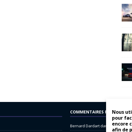
Nous uti
COMMENTAIRES RÉCENTS
pour fac
encore 
Bernard Dardart
dans
Dacia Sande
afin de 