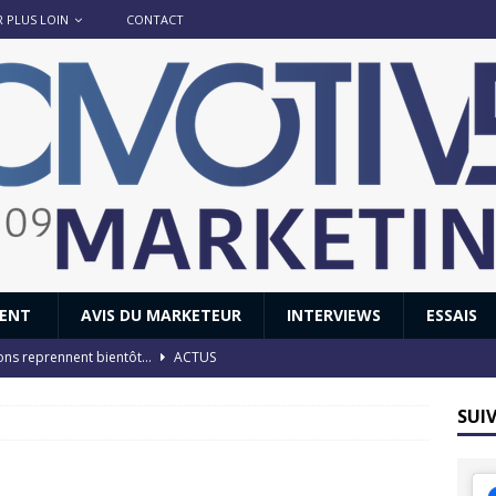
R PLUS LOIN
CONTACT
IENT
AVIS DU MARKETEUR
INTERVIEWS
ESSAIS
ions reprennent bientôt…
ACTUS
8 : Oui, les français vont parfois trop loin.
ACTUS
SUI
 : nouveau film de marque pour Citroën
AVIS DU MARKETEUR
ace : voyage, voyage…
ACTUS