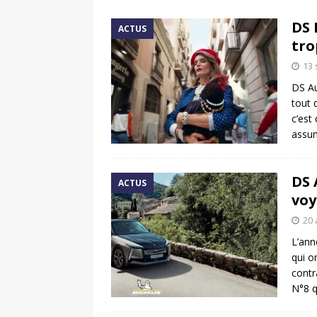
[ 17 juin 2025 ]
Peugeot E-20
DS 
ACTUS
[ 11 avril 2020 ]
#StayHome :
tro
13
DS Au
tout 
c’est
assu
DS 
ACTUS
voy
20 
L’ann
qui o
contr
N°8 q