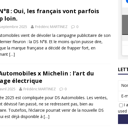
8 GTi : naissance d’une légende
ACTUS
N°8 : Oui, les français vont parfois
 Honda dévoile un spot publicitaire… confiné!
ACTUS
p loin.
 septembre 2025
Frédéric MARTINEZ
0
tomobiles vient de dévoiler la campagne publicitaire de son
dernier fleuron : la DS N°8. Et le moins qu’on puisse dire,
 que la marque française a décidé de frapper fort, en
mant
[…]
LET
Automobiles x Michelin : l’art du
age électrique
No
avril 2025
Frédéric MARTINEZ
0
E-m
ée 2025 est compliquée pour DS Automobiles. Les ventes,
nt dévissé l’an passé, ne se redressent pas, bien au
I 
aire. Toutefois, l’éclaircie pourrait venir de la nouvelle DS
used 
ui est déjà disponible à
[…]