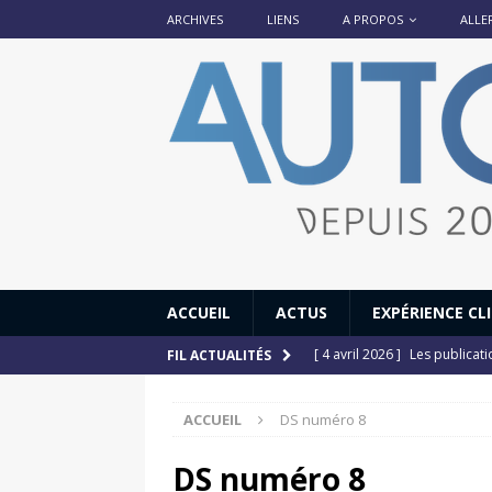
ARCHIVES
LIENS
A PROPOS
ALLE
ACCUEIL
ACTUS
EXPÉRIENCE CL
[ 4 avril 2026 ]
Les publicat
FIL ACTUALITÉS
[ 13 septembre 2025 ]
DS N°
ACCUEIL
DS numéro 8
[ 12 juillet 2025 ]
14 juillet
[ 6 juillet 2025 ]
Renault Esp
DS numéro 8