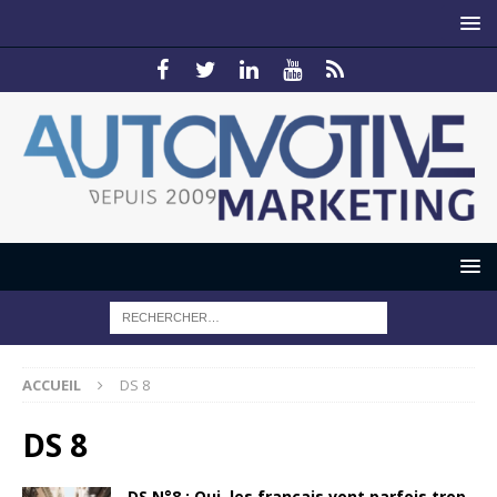
ACCUEIL
DS 8
DS 8
DS N°8 : Oui, les français vont parfois trop