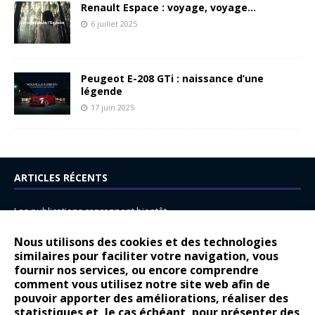
Renault Espace : voyage, voyage…
6 juillet 2025
Peugeot E-208 GTi : naissance d’une
légende
17 juin 2025
ARTICLES RÉCENTS
Les publications reprennent bientôt…
DS N°8 : Oui, les français vont parfois trop loin.
Nous utilisons des cookies et des technologies
14 juillet : nouveau film de marque pour Citroën
similaires pour faciliter votre navigation, vous
fournir nos services, ou encore comprendre
Renault Espace : voyage, voyage…
comment vous utilisez notre site web afin de
pouvoir apporter des améliorations, réaliser des
Peugeot E-208 GTi : naissance d’une légende
statistiques et, le cas échéant, pour présenter des