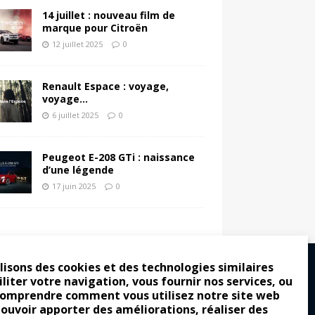
14 juillet : nouveau film de
marque pour Citroën
12 juillet 2025
0
Renault Espace : voyage,
voyage…
6 juillet 2025
0
Peugeot E-208 GTi : naissance
d’une légende
17 juin 2025
0
lisons des cookies et des technologies similaires
iliter votre navigation, vous fournir nos services, ou
comprendre comment vous utilisez notre site web
ro : pour les gens vrais
pouvoir apporter des améliorations, réaliser des