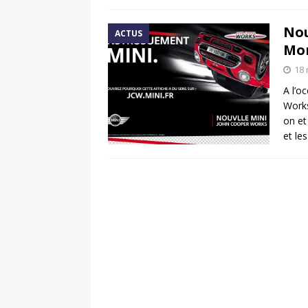
Nou
ACTUS
Mon
18 
A l’o
Works
on et
et le