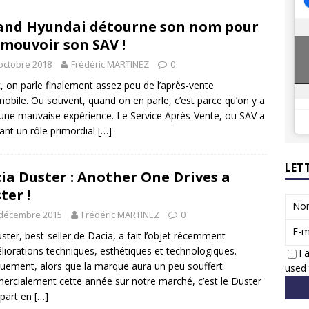
8 GTi : naissance d’une légende
ACTUS
nd Hyundai détourne son nom pour
 Honda dévoile un spot publicitaire… confiné!
ACTUS
mouvoir son SAV !
octobre 2018
Frédéric MARTINEZ
0
t, on parle finalement assez peu de l’après-vente
obile. Ou souvent, quand on en parle, c’est parce qu’on y a
une mauvaise expérience. Le Service Après-Vente, ou SAV a
ant un rôle primordial
[…]
LET
ia Duster : Another One Drives a
ter !
No
 décembre 2015
Frédéric MARTINEZ
0
E-m
ster, best-seller de Dacia, a fait l’objet récemment
liorations techniques, esthétiques et technologiques.
I 
uement, alors que la marque aura un peu souffert
used 
rcialement cette année sur notre marché, c’est le Duster
epart en
[…]