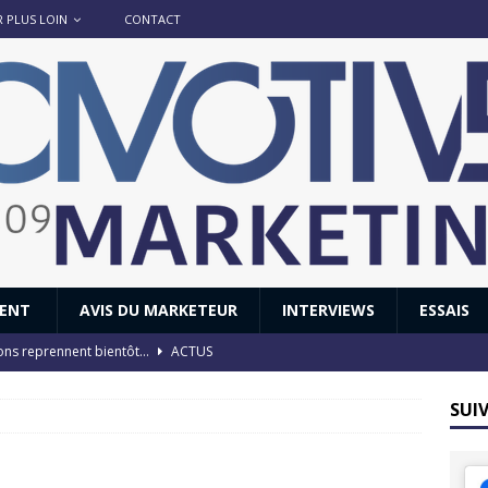
R PLUS LOIN
CONTACT
IENT
AVIS DU MARKETEUR
INTERVIEWS
ESSAIS
ions reprennent bientôt…
ACTUS
8 : Oui, les français vont parfois trop loin.
ACTUS
SUI
 : nouveau film de marque pour Citroën
AVIS DU MARKETEUR
ace : voyage, voyage…
ACTUS