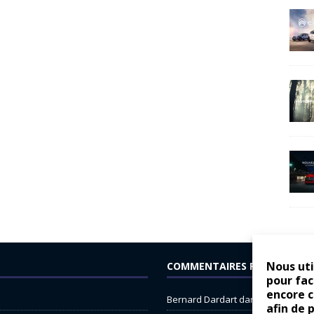
Nous uti
COMMENTAIRES RÉCENTS
pour fac
encore 
Bernard Dardart
dans
Dacia Sande
afin de 