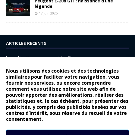
Peugeot E-208 GTi : naissance d’une
légende
17 juin 2025
ARTICLES RÉCENTS
Les publications reprennent bientôt…
DS N°8 : Oui, les français vont parfois trop loin.
Nous utilisons des cookies et des technologies
14 juillet : nouveau film de marque pour Citroën
similaires pour faciliter votre navigation, vous
fournir nos services, ou encore comprendre
Renault Espace : voyage, voyage…
comment vous utilisez notre site web afin de
pouvoir apporter des améliorations, réaliser des
Peugeot E-208 GTi : naissance d’une légende
statistiques et, le cas échéant, pour présenter des
publicités, y compris des publicités basées sur vos
COMMENTAIRES RÉCENTS
centres d’intérêt, sous réserve du recueil de votre
consentement.
Bernard Dardart
dans
Dacia Sandero : pour les gens vrais
Gilly
dans
Citroën ë-C3 : la révolution a commencé