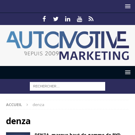
ACCUEIL
denza
denza
DENZA, marque haut de gamme de BYD,