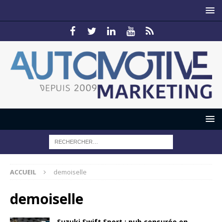
ACCUEIL
demoiselle
demoiselle
Suzuki Swift Sport : pub censurée en