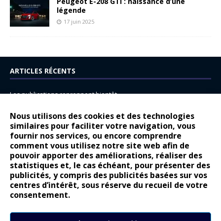
Peugeot E-208 GTi : naissance d’une
légende
17 juin 2025
ARTICLES RÉCENTS
Les publications reprennent bientôt…
DS N°8 : Oui, les français vont parfois trop loin.
Nous utilisons des cookies et des technologies
14 juillet : nouveau film de marque pour Citroën
similaires pour faciliter votre navigation, vous
fournir nos services, ou encore comprendre
Renault Espace : voyage, voyage…
comment vous utilisez notre site web afin de
pouvoir apporter des améliorations, réaliser des
Peugeot E-208 GTi : naissance d’une légende
statistiques et, le cas échéant, pour présenter des
publicités, y compris des publicités basées sur vos
COMMENTAIRES RÉCENTS
centres d’intérêt, sous réserve du recueil de votre
consentement.
Bernard Dardart
dans
Dacia Sandero : pour les gens vrais
Gilly
dans
Citroën ë-C3 : la révolution a commencé