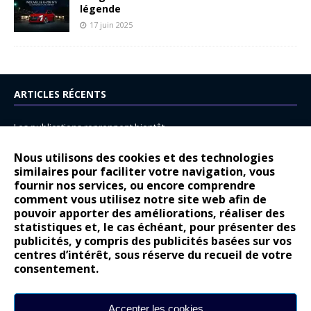
légende
17 juin 2025
ARTICLES RÉCENTS
Les publications reprennent bientôt…
DS N°8 : Oui, les français vont parfois trop loin.
Nous utilisons des cookies et des technologies
14 juillet : nouveau film de marque pour Citroën
similaires pour faciliter votre navigation, vous
fournir nos services, ou encore comprendre
Renault Espace : voyage, voyage…
comment vous utilisez notre site web afin de
pouvoir apporter des améliorations, réaliser des
Peugeot E-208 GTi : naissance d’une légende
statistiques et, le cas échéant, pour présenter des
publicités, y compris des publicités basées sur vos
COMMENTAIRES RÉCENTS
centres d’intérêt, sous réserve du recueil de votre
consentement.
Bernard Dardart
dans
Dacia Sandero : pour les gens vrais
Gilly
dans
Citroën ë-C3 : la révolution a commencé
Accepter les cookies