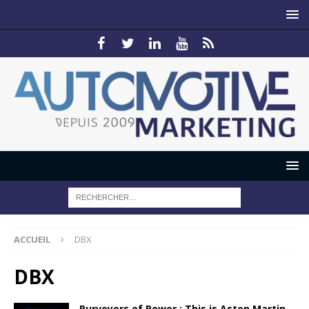
ACCUEIL
DBX
DBX
Purveyors of Power : This is Aston Martin