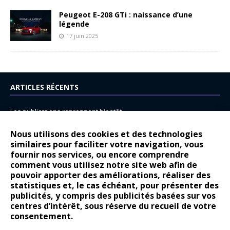
Peugeot E-208 GTi : naissance d’une
légende
17 juin 2025
ARTICLES RÉCENTS
Les publications reprennent bientôt…
DS N°8 : Oui, les français vont parfois trop loin.
Nous utilisons des cookies et des technologies
similaires pour faciliter votre navigation, vous
14 juillet : nouveau film de marque pour Citroën
fournir nos services, ou encore comprendre
Renault Espace : voyage, voyage…
comment vous utilisez notre site web afin de
pouvoir apporter des améliorations, réaliser des
Peugeot E-208 GTi : naissance d’une légende
statistiques et, le cas échéant, pour présenter des
publicités, y compris des publicités basées sur vos
COMMENTAIRES RÉCENTS
centres d’intérêt, sous réserve du recueil de votre
consentement.
Bernard Dardart
dans
Dacia Sandero : pour les gens vrais