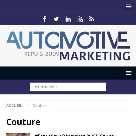
ACCUEIL
Couture
Couture
#EspritCox : Découvrez la VW Cox qui