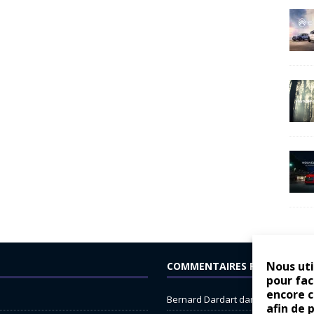
Nous uti
COMMENTAIRES RÉCENTS
pour fac
encore 
Bernard Dardart
dans
Dacia Sande
afin de 