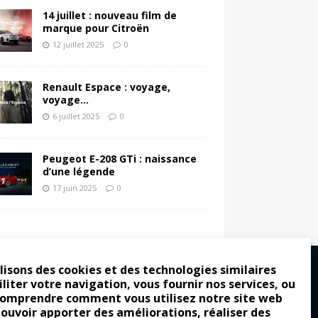
14 juillet : nouveau film de
marque pour Citroën
12 juillet 2025
0
Renault Espace : voyage,
voyage…
6 juillet 2025
0
Peugeot E-208 GTi : naissance
d’une légende
17 juin 2025
0
lisons des cookies et des technologies similaires
iliter votre navigation, vous fournir nos services, ou
comprendre comment vous utilisez notre site web
ro : pour les gens vrais
pouvoir apporter des améliorations, réaliser des