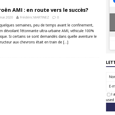
8 GTi : naissance d’une légende
ACTUS
roën AMI : en route vers le succès?
 Honda dévoile un spot publicitaire… confiné!
ACTUS
mai 2020
Frédéric MARTINEZ
0
a quelques semaines, peu de temps avant le confinement,
ën dévoilant l’étonnante ultra-urbaine AMI, véhicule 100%
rique. Si certains se sont demandés dans quelle aventure le
ructeur aux chevrons était en train de
[…]
LET
No
E-m
I 
used 