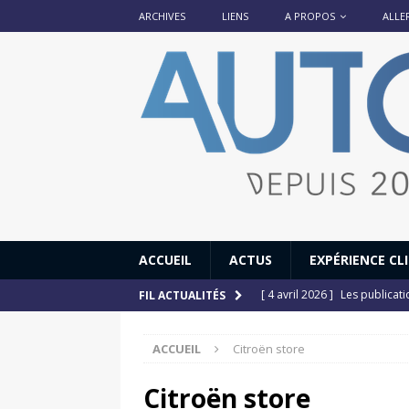
ARCHIVES
LIENS
A PROPOS
ALLE
ACCUEIL
ACTUS
EXPÉRIENCE CL
[ 4 avril 2026 ]
Les publicat
FIL ACTUALITÉS
[ 13 septembre 2025 ]
DS N°
ACCUEIL
Citroën store
[ 12 juillet 2025 ]
14 juillet
[ 6 juillet 2025 ]
Renault Esp
Citroën store