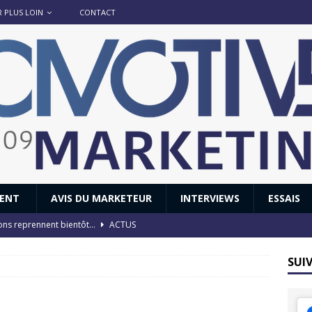
R PLUS LOIN
CONTACT
IENT
AVIS DU MARKETEUR
INTERVIEWS
ESSAIS
ions reprennent bientôt…
ACTUS
8 : Oui, les français vont parfois trop loin.
ACTUS
SUI
 : nouveau film de marque pour Citroën
AVIS DU MARKETEUR
ace : voyage, voyage…
ACTUS