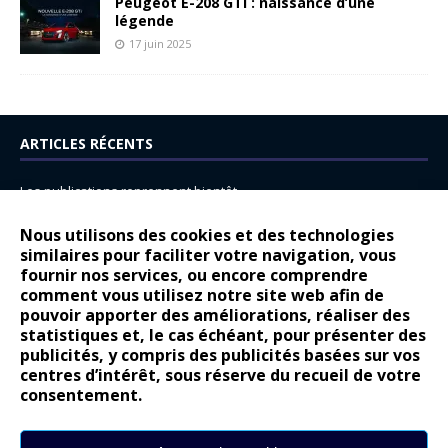
Peugeot E-208 GTi : naissance d’une
légende
17 juin 2025
ARTICLES RÉCENTS
Les publications reprennent bientôt…
DS N°8 : Oui, les français vont parfois trop loin.
Nous utilisons des cookies et des technologies
14 juillet : nouveau film de marque pour Citroën
similaires pour faciliter votre navigation, vous
fournir nos services, ou encore comprendre
Renault Espace : voyage, voyage…
comment vous utilisez notre site web afin de
pouvoir apporter des améliorations, réaliser des
Peugeot E-208 GTi : naissance d’une légende
statistiques et, le cas échéant, pour présenter des
publicités, y compris des publicités basées sur vos
COMMENTAIRES RÉCENTS
centres d’intérêt, sous réserve du recueil de votre
consentement.
Bernard Dardart
dans
Dacia Sandero : pour les gens vrais
Gilly
dans
Citroën ë-C3 : la révolution a commencé