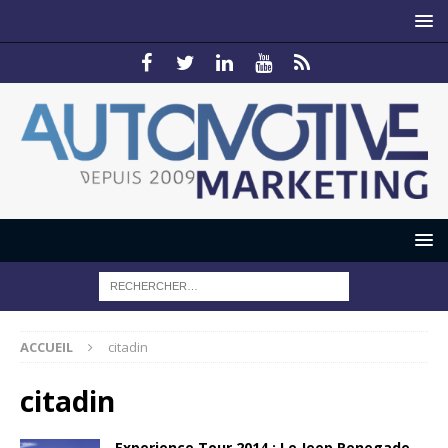
ACCUEIL
citadin
citadin
Experience Tour 2014 : Le Jeep Renegade