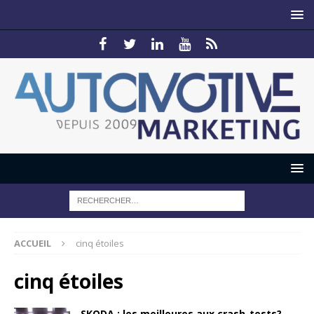
ACCUEIL
cinq étoiles
cinq étoiles
SKODA : les meilleures aux crash-tests?