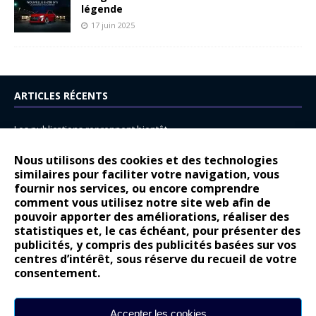
légende
17 juin 2025
ARTICLES RÉCENTS
Les publications reprennent bientôt…
DS N°8 : Oui, les français vont parfois trop loin.
Nous utilisons des cookies et des technologies
14 juillet : nouveau film de marque pour Citroën
similaires pour faciliter votre navigation, vous
fournir nos services, ou encore comprendre
Renault Espace : voyage, voyage…
comment vous utilisez notre site web afin de
pouvoir apporter des améliorations, réaliser des
Peugeot E-208 GTi : naissance d’une légende
statistiques et, le cas échéant, pour présenter des
publicités, y compris des publicités basées sur vos
COMMENTAIRES RÉCENTS
centres d’intérêt, sous réserve du recueil de votre
consentement.
Bernard Dardart
dans
Dacia Sandero : pour les gens vrais
Gilly
dans
Citroën ë-C3 : la révolution a commencé
Accepter les cookies