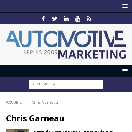
ACCUEIL
Chris Garneau
Chris Garneau
Renault Care Service : Longue vie aux