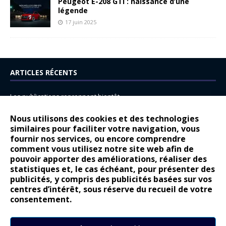
Peugeot E-208 GTi : naissance d’une
légende
17 juin 2025
ARTICLES RÉCENTS
Les publications reprennent bientôt…
DS N°8 : Oui, les français vont parfois trop loin.
Nous utilisons des cookies et des technologies
14 juillet : nouveau film de marque pour Citroën
similaires pour faciliter votre navigation, vous
fournir nos services, ou encore comprendre
Renault Espace : voyage, voyage…
comment vous utilisez notre site web afin de
pouvoir apporter des améliorations, réaliser des
Peugeot E-208 GTi : naissance d’une légende
statistiques et, le cas échéant, pour présenter des
publicités, y compris des publicités basées sur vos
COMMENTAIRES RÉCENTS
centres d’intérêt, sous réserve du recueil de votre
consentement.
Bernard Dardart
dans
Dacia Sandero : pour les gens vrais
Gilly
dans
Citroën ë-C3 : la révolution a commencé