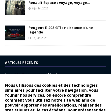
Renault Espace : voyage, voyage…
6 juillet 2025
Peugeot E-208 GTi : naissance d’une
légende
17 juin 2025
ARTICLES RÉCENTS
Les publications reprennent bientôt…
DS N°8 : Oui, les français vont parfois trop loin.
Nous utilisons des cookies et des technologies
14 juillet : nouveau film de marque pour Citroën
similaires pour faciliter votre navigation, vous
fournir nos services, ou encore comprendre
Renault Espace : voyage, voyage…
comment vous utilisez notre site web afin de
pouvoir apporter des améliorations, réaliser des
Peugeot E-208 GTi : naissance d’une légende
statistiques et, le cas échéant, pour présenter des