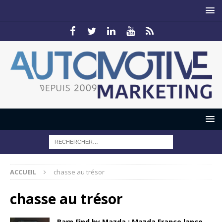
ACCUEIL
chasse au trésor
chasse au trésor
Barn Find by Mazda : Mazda France lance