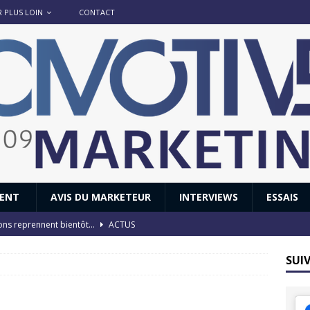
R PLUS LOIN
CONTACT
IENT
AVIS DU MARKETEUR
INTERVIEWS
ESSAIS
ions reprennent bientôt…
ACTUS
8 : Oui, les français vont parfois trop loin.
ACTUS
SUI
 : nouveau film de marque pour Citroën
AVIS DU MARKETEUR
ace : voyage, voyage…
ACTUS