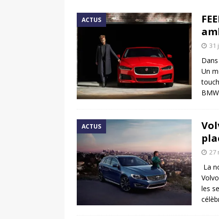
[ 17 juin 2025 ]
Peugeot E-20
FEE
ACTUS
[ 11 avril 2020 ]
#StayHome :
amb
31 
Dans 
Un mo
touch
BMW 
Vol
ACTUS
pla
27 
La n
Volvo
les s
célèb