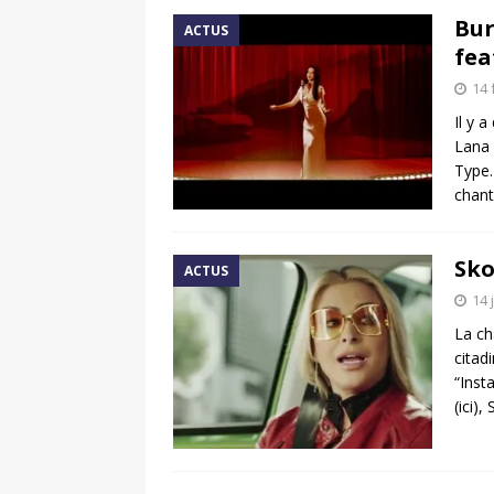
Bur
ACTUS
fea
14 
Il y 
Lana
Type.
chant
Sko
ACTUS
14 
La ch
citad
“Inst
(ici)