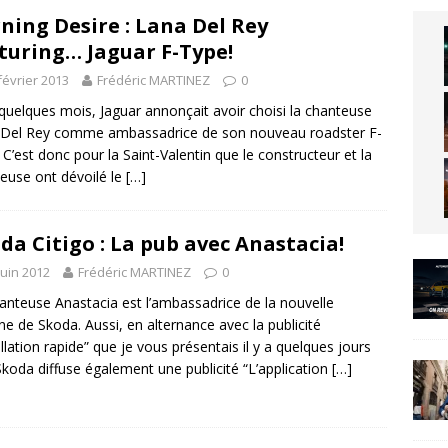
ning Desire : Lana Del Rey
turing… Jaguar F-Type!
février 2013
Frédéric MARTINEZ
0
a quelques mois, Jaguar annonçait avoir choisi la chanteuse
 Del Rey comme ambassadrice de son nouveau roadster F-
 C’est donc pour la Saint-Valentin que le constructeur et la
euse ont dévoilé le
[…]
da Citigo : La pub avec Anastacia!
juin 2012
Frédéric MARTINEZ
0
anteuse Anastacia est l’ambassadrice de la nouvelle
ine de Skoda. Aussi, en alternance avec la publicité
allation rapide” que je vous présentais il y a quelques jours
, Skoda diffuse également une publicité “L’application
[…]