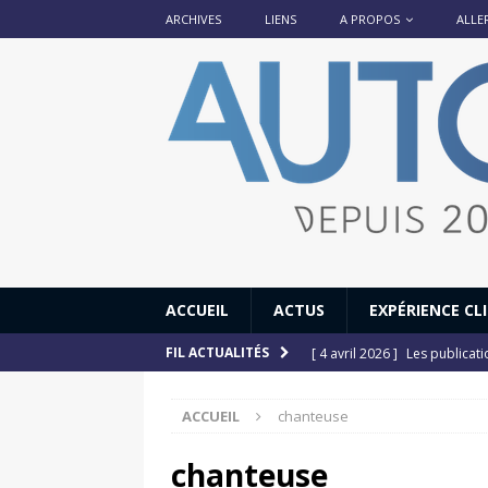
ARCHIVES
LIENS
A PROPOS
ALLE
ACCUEIL
ACTUS
EXPÉRIENCE CL
[ 4 avril 2026 ]
Les publicat
FIL ACTUALITÉS
[ 13 septembre 2025 ]
DS N°
ACCUEIL
chanteuse
[ 12 juillet 2025 ]
14 juillet
[ 6 juillet 2025 ]
Renault Esp
chanteuse