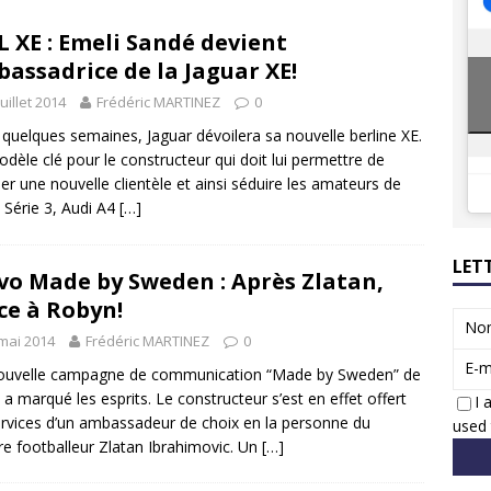
8 GTi : naissance d’une légende
ACTUS
L XE : Emeli Sandé devient
 Honda dévoile un spot publicitaire… confiné!
ACTUS
assadrice de la Jaguar XE!
juillet 2014
Frédéric MARTINEZ
0
quelques semaines, Jaguar dévoilera sa nouvelle berline XE.
dèle clé pour le constructeur qui doit lui permettre de
er une nouvelle clientèle et ainsi séduire les amateurs de
Série 3, Audi A4
[…]
LET
vo Made by Sweden : Après Zlatan,
ce à Robyn!
No
mai 2014
Frédéric MARTINEZ
0
E-m
ouvelle campagne de communication “Made by Sweden” de
 a marqué les esprits. Le constructeur s’est en effet offert
I 
ervices d’un ambassadeur de choix en la personne du
used 
re footballeur Zlatan Ibrahimovic. Un
[…]