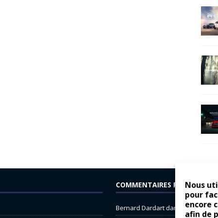
Nous uti
COMMENTAIRES RÉCENTS
pour fac
encore 
Bernard Dardart
dans
Dacia Sande
afin de 