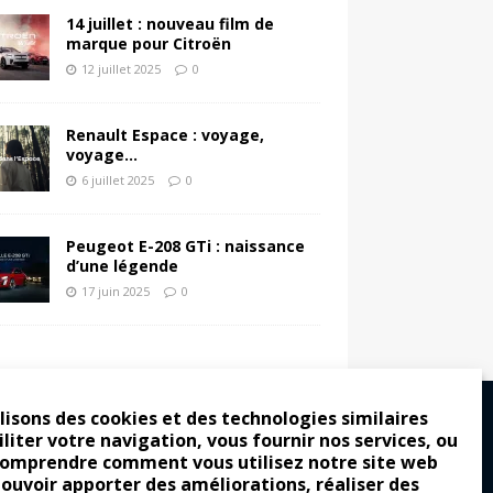
14 juillet : nouveau film de
marque pour Citroën
12 juillet 2025
0
Renault Espace : voyage,
voyage…
6 juillet 2025
0
Peugeot E-208 GTi : naissance
d’une légende
17 juin 2025
0
lisons des cookies et des technologies similaires
iliter votre navigation, vous fournir nos services, ou
comprendre comment vous utilisez notre site web
ro : pour les gens vrais
pouvoir apporter des améliorations, réaliser des