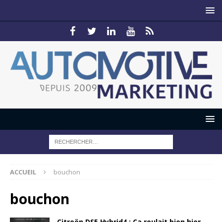
ACCUEIL
bouchon
bouchon
Citroën DS5 Hybrid4 : Ca roulait bien hier,