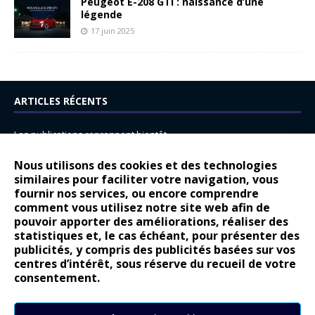
Peugeot E-208 GTi : naissance d’une
légende
17 juin 2025
ARTICLES RÉCENTS
Les publications reprennent bientôt…
DS N°8 : Oui, les français vont parfois trop loin.
Nous utilisons des cookies et des technologies
14 juillet : nouveau film de marque pour Citroën
similaires pour faciliter votre navigation, vous
fournir nos services, ou encore comprendre
Renault Espace : voyage, voyage…
comment vous utilisez notre site web afin de
pouvoir apporter des améliorations, réaliser des
Peugeot E-208 GTi : naissance d’une légende
statistiques et, le cas échéant, pour présenter des
publicités, y compris des publicités basées sur vos
COMMENTAIRES RÉCENTS
centres d’intérêt, sous réserve du recueil de votre
consentement.
Bernard Dardart
dans
Dacia Sandero : pour les gens vrais
Gilly
dans
Citroën ë-C3 : la révolution a commencé