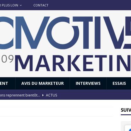
R PLUS LOIN
CONTACT
IENT
AVIS DU MARKETEUR
INTERVIEWS
ESSAIS
ions reprennent bientôt…
ACTUS
8 : Oui, les français vont parfois trop loin.
ACTUS
SUI
 : nouveau film de marque pour Citroën
AVIS DU MARKETEUR
ace : voyage, voyage…
ACTUS