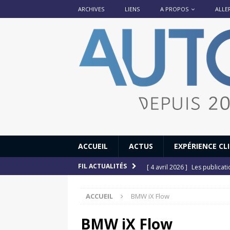
ARCHIVES
LIENS
A PROPOS
ALLE
ACCUEIL
ACTUS
EXPÉRIENCE CL
[ 4 avril 2026 ]
Les publicat
FIL ACTUALITÉS
[ 13 septembre 2025 ]
DS N°
ACCUEIL
BMW iX Flow
[ 12 juillet 2025 ]
14 juillet
[ 6 juillet 2025 ]
Renault Esp
BMW iX Flow