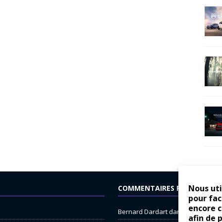
Nous uti
COMMENTAIRES RÉCENTS
pour fac
encore 
Bernard Dardart
dans
Dacia Sande
afin de 