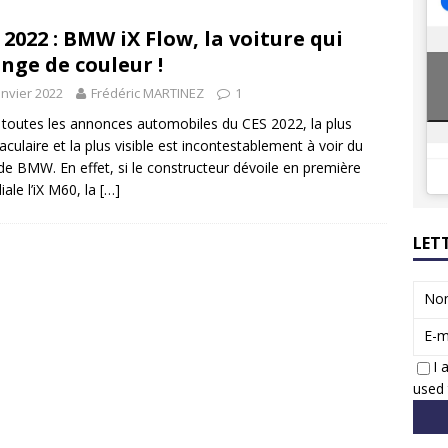
8 GTi : naissance d’une légende
ACTUS
 2022 : BMW iX Flow, la voiture qui
 Honda dévoile un spot publicitaire… confiné!
ACTUS
nge de couleur !
anvier 2022
Frédéric MARTINEZ
1
toutes les annonces automobiles du CES 2022, la plus
aculaire et la plus visible est incontestablement à voir du
de BMW. En effet, si le constructeur dévoile en première
ale l’iX M60, la
[…]
LET
No
E-m
I 
used 