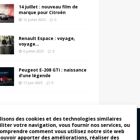
14 juillet : nouveau film de
marque pour Citroën
12 juillet 2025
0
Renault Espace : voyage,
voyage…
6 juillet 2025
0
Peugeot E-208 GTi : naissance
d’une légende
17 juin 2025
0
lisons des cookies et des technologies similaires
iliter votre navigation, vous fournir nos services, ou
comprendre comment vous utilisez notre site web
ro : pour les gens vrais
pouvoir apporter des améliorations, réaliser des