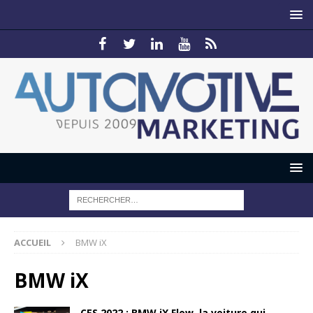
ACCUEIL
BMW iX
BMW iX
CES 2022 : BMW iX Flow, la voiture qui