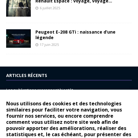
Renault Espace : voyage, voyage…
6 juillet 2025
Peugeot E-208 GTi : naissance d’une
légende
17 juin 2025
ARTICLES RÉCENTS
Les publications reprennent bientôt…
DS N°8 : Oui, les français vont parfois trop loin.
Nous utilisons des cookies et des technologies
14 juillet : nouveau film de marque pour Citroën
similaires pour faciliter votre navigation, vous
fournir nos services, ou encore comprendre
Renault Espace : voyage, voyage…
comment vous utilisez notre site web afin de
pouvoir apporter des améliorations, réaliser des
Peugeot E-208 GTi : naissance d’une légende
statistiques et, le cas échéant, pour présenter des