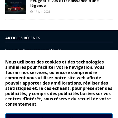
Peugeot E-208 GTi : naissance d’une
légende
17 juin 2025
ARTICLES RÉCENTS
Les publications reprennent bientôt…
DS N°8 : Oui, les français vont parfois trop loin.
Nous utilisons des cookies et des technologies
14 juillet : nouveau film de marque pour Citroën
similaires pour faciliter votre navigation, vous
fournir nos services, ou encore comprendre
Renault Espace : voyage, voyage…
comment vous utilisez notre site web afin de
pouvoir apporter des améliorations, réaliser des
Peugeot E-208 GTi : naissance d’une légende
statistiques et, le cas échéant, pour présenter des
publicités, y compris des publicités basées sur vos
COMMENTAIRES RÉCENTS
centres d’intérêt, sous réserve du recueil de votre
consentement.
Bernard Dardart
dans
Dacia Sandero : pour les gens vrais
Gilly
dans
Citroën ë-C3 : la révolution a commencé