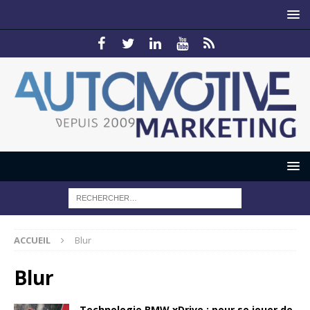
ACCUEIL
Blur
Blur
Technologie BMW xDrive : pour se jouer de