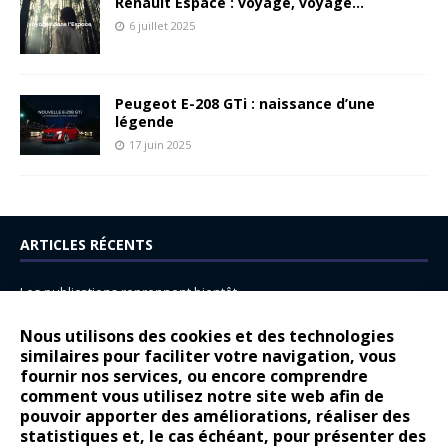
Renault Espace : voyage, voyage…
6 juillet 2025
Peugeot E-208 GTi : naissance d’une
légende
17 juin 2025
ARTICLES RÉCENTS
Les publications reprennent bientôt…
DS N°8 : Oui, les français vont parfois trop loin.
Nous utilisons des cookies et des technologies
14 juillet : nouveau film de marque pour Citroën
similaires pour faciliter votre navigation, vous
fournir nos services, ou encore comprendre
Renault Espace : voyage, voyage…
comment vous utilisez notre site web afin de
pouvoir apporter des améliorations, réaliser des
Peugeot E-208 GTi : naissance d’une légende
statistiques et, le cas échéant, pour présenter des