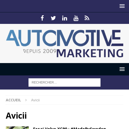
ACCUEIL
Avicii
Avicii
Essai Volvo XC90 : #MadeBySweden