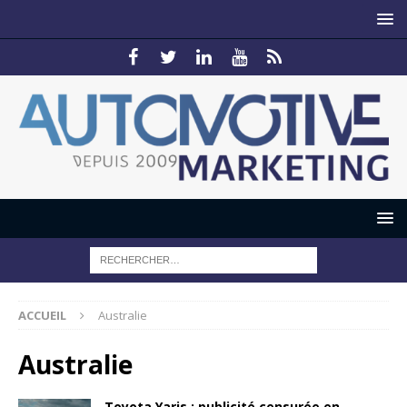
ACCUEIL
Australie
Australie
Toyota Yaris : publicité censurée en