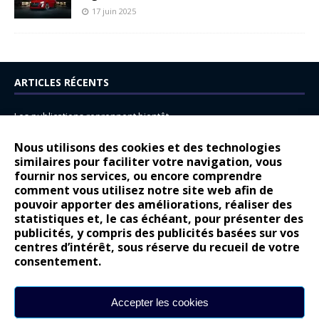
17 juin 2025
ARTICLES RÉCENTS
Les publications reprennent bientôt…
DS N°8 : Oui, les français vont parfois trop loin.
Nous utilisons des cookies et des technologies
similaires pour faciliter votre navigation, vous
14 juillet : nouveau film de marque pour Citroën
fournir nos services, ou encore comprendre
Renault Espace : voyage, voyage…
comment vous utilisez notre site web afin de
pouvoir apporter des améliorations, réaliser des
Peugeot E-208 GTi : naissance d’une légende
statistiques et, le cas échéant, pour présenter des
publicités, y compris des publicités basées sur vos
COMMENTAIRES RÉCENTS
centres d’intérêt, sous réserve du recueil de votre
consentement.
Bernard Dardart
dans
Dacia Sandero : pour les gens vrais
Gilly
dans
Citroën ë-C3 : la révolution a commencé
Accepter les cookies
gyo
dans
Alpine A290 : L’irrésistible attraction de la légèreté