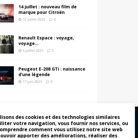
14 juillet : nouveau film de
marque pour Citroën
12 juillet 2025
0
Renault Espace : voyage,
voyage…
6 juillet 2025
0
Peugeot E-208 GTi : naissance
d’une légende
17 juin 2025
0
lisons des cookies et des technologies similaires
iliter votre navigation, vous fournir nos services, ou
comprendre comment vous utilisez notre site web
ro : pour les gens vrais
pouvoir apporter des améliorations, réaliser des