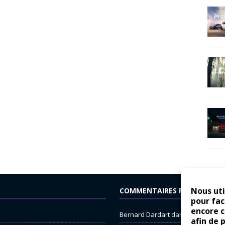
Nous uti
COMMENTAIRES RÉCENTS
pour fac
encore 
Bernard Dardart
dans
Dacia Sande
afin de 