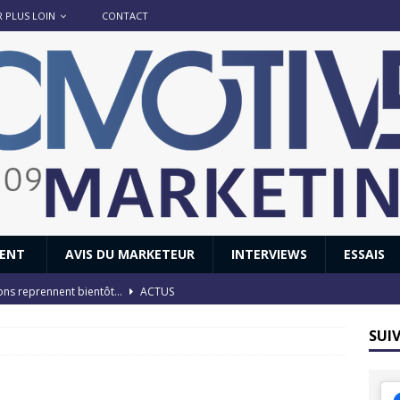
R PLUS LOIN
CONTACT
IENT
AVIS DU MARKETEUR
INTERVIEWS
ESSAIS
ions reprennent bientôt…
ACTUS
8 : Oui, les français vont parfois trop loin.
ACTUS
SUI
 : nouveau film de marque pour Citroën
AVIS DU MARKETEUR
ace : voyage, voyage…
ACTUS