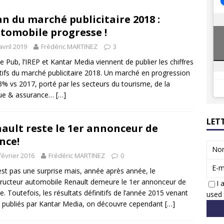
8 GTi : naissance d’une légende
ACTUS
an du marché publicitaire 2018 :
 Honda dévoile un spot publicitaire… confiné!
ACTUS
utomobile progresse !
avril 2019
Frédéric MARTINEZ
3
e Pub, l’IREP et Kantar Media viennent de publier les chiffres
itifs du marché publicitaire 2018. Un marché en progression
3% vs 2017, porté par les secteurs du tourisme, de la
ue & assurance…
[…]
LET
ault reste le 1er annonceur de
nce!
No
février 2016
Frédéric MARTINEZ
0
E-m
est pas une surprise mais, année après année, le
ructeur automobile Renault demeure le 1er annonceur de
I 
e. Toutefois, les résultats définitifs de l’année 2015 venant
used 
e publiés par Kantar Media, on découvre cependant
[…]