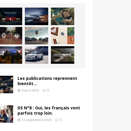
Les publications reprennent
bientôt…
4 avril 2026
0
DS N°8 : Oui, les français vont
parfois trop loin.
13 septembre 2025
0