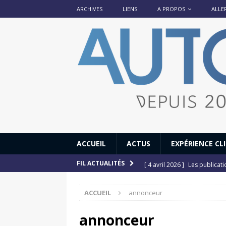
ARCHIVES
LIENS
A PROPOS
ALLE
ACCUEIL
ACTUS
EXPÉRIENCE CL
[ 4 avril 2026 ]
Les publicat
FIL ACTUALITÉS
[ 13 septembre 2025 ]
DS N°
ACCUEIL
annonceur
[ 12 juillet 2025 ]
14 juillet
[ 6 juillet 2025 ]
Renault Esp
annonceur