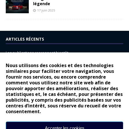
légende
17 juin 2025
ARTICLES RÉCENTS
Les publications reprennent bientôt…
DS N°8 : Oui, les français vont parfois trop loin.
Nous utilisons des cookies et des technologies
14 juillet : nouveau film de marque pour Citroën
similaires pour faciliter votre navigation, vous
fournir nos services, ou encore comprendre
Renault Espace : voyage, voyage…
comment vous utilisez notre site web afin de
pouvoir apporter des améliorations, réaliser des
Peugeot E-208 GTi : naissance d’une légende
statistiques et, le cas échéant, pour présenter des
publicités, y compris des publicités basées sur vos
COMMENTAIRES RÉCENTS
centres d’intérêt, sous réserve du recueil de votre
consentement.
Bernard Dardart
dans
Dacia Sandero : pour les gens vrais
Gilly
dans
Citroën ë-C3 : la révolution a commencé
Accepter les cookies