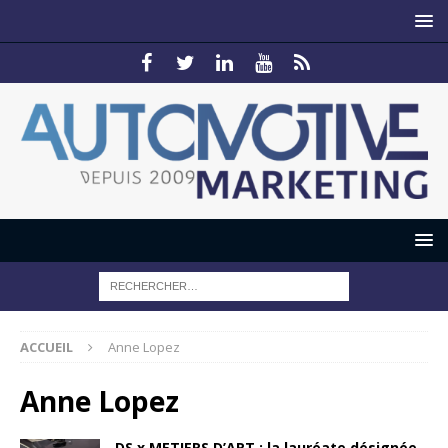
ACCUEIL
Anne Lopez
Anne Lopez
DS x METIERS D’ART : la lauréate désignée