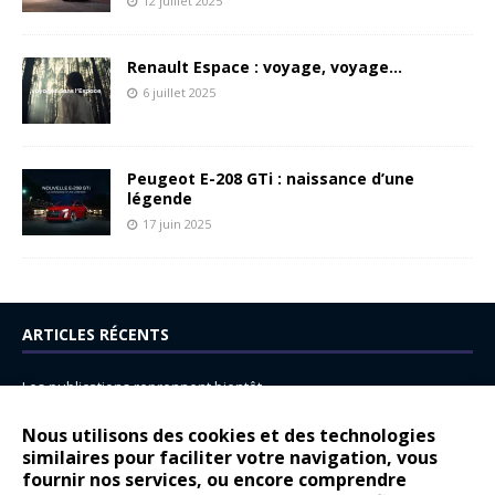
12 juillet 2025
Renault Espace : voyage, voyage…
6 juillet 2025
Peugeot E-208 GTi : naissance d’une
légende
17 juin 2025
ARTICLES RÉCENTS
Les publications reprennent bientôt…
DS N°8 : Oui, les français vont parfois trop loin.
Nous utilisons des cookies et des technologies
14 juillet : nouveau film de marque pour Citroën
similaires pour faciliter votre navigation, vous
fournir nos services, ou encore comprendre
Renault Espace : voyage, voyage…