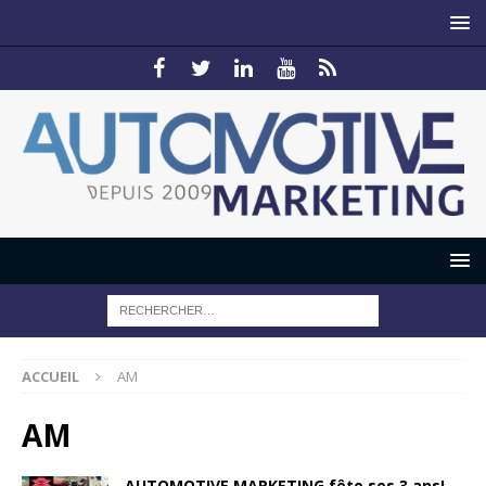
ACCUEIL
AM
AM
AUTOMOTIVE MARKETING fête ses 3 ans!