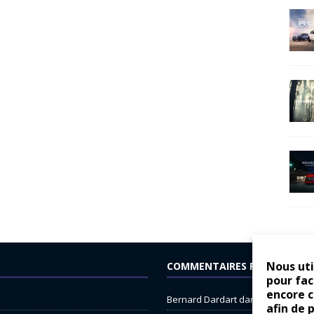
Nous uti
COMMENTAIRES RÉCENTS
pour fac
encore 
Bernard Dardart
dans
Dacia Sande
afin de 