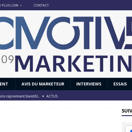
R PLUS LOIN
CONTACT
IENT
AVIS DU MARKETEUR
INTERVIEWS
ESSAIS
ions reprennent bientôt…
ACTUS
8 : Oui, les français vont parfois trop loin.
ACTUS
SUI
 : nouveau film de marque pour Citroën
AVIS DU MARKETEUR
ace : voyage, voyage…
ACTUS