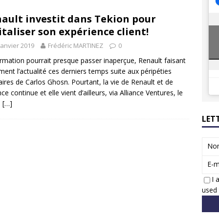
8 GTi : naissance d’une légende
ACTUS
ault investit dans Tekion pour
 Honda dévoile un spot publicitaire… confiné!
ACTUS
italiser son expérience client!
janvier 2019
Frédéric MARTINEZ
0
ormation pourrait presque passer inaperçue, Renault faisant
ement l’actualité ces derniers temps suite aux péripéties
iaires de Carlos Ghosn. Pourtant, la vie de Renault et de
ance continue et elle vient d’ailleurs, via Alliance Ventures, le
s
[…]
LET
No
E-m
I 
used 