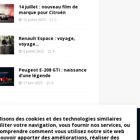
14 juillet : nouveau film de
marque pour Citroën
12 juillet 2025
0
Renault Espace : voyage,
voyage…
6 juillet 2025
0
Peugeot E-208 GTi : naissance
d’une légende
17 juin 2025
0
lisons des cookies et des technologies similaires
iliter votre navigation, vous fournir nos services, ou
comprendre comment vous utilisez notre site web
ro : pour les gens vrais
pouvoir apporter des améliorations, réaliser des