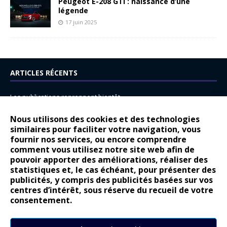
Peugeot E-208 GTi : naissance d’une
légende
17 juin 2025
ARTICLES RÉCENTS
Les publications reprennent bientôt…
DS N°8 : Oui, les français vont parfois trop loin.
Nous utilisons des cookies et des technologies
14 juillet : nouveau film de marque pour Citroën
similaires pour faciliter votre navigation, vous
fournir nos services, ou encore comprendre
Renault Espace : voyage, voyage…
comment vous utilisez notre site web afin de
pouvoir apporter des améliorations, réaliser des
Peugeot E-208 GTi : naissance d’une légende
statistiques et, le cas échéant, pour présenter des
publicités, y compris des publicités basées sur vos
COMMENTAIRES RÉCENTS
centres d’intérêt, sous réserve du recueil de votre
consentement.
Bernard Dardart
dans
Dacia Sandero : pour les gens vrais
Gilly
dans
Citroën ë-C3 : la révolution a commencé