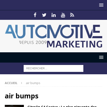
ACCUEIL
air bumps
air bumps
Citroën C4 Cactus : La plus piquante des