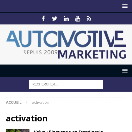
ACCUEIL
activation
activation
Volvo : Bienvenue en Frandinavie