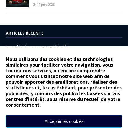
17 juin 2025
ARTICLES RÉCENTS
Les publications reprennent bientôt…
DS N°8 : Oui, les français vont parfois trop loin.
Nous utilisons des cookies et des technologies
similaires pour faciliter votre navigation, vous
14 juillet : nouveau film de marque pour Citroën
fournir nos services, ou encore comprendre
Renault Espace : voyage, voyage…
comment vous utilisez notre site web afin de
pouvoir apporter des améliorations, réaliser des
Peugeot E-208 GTi : naissance d’une légende
statistiques et, le cas échéant, pour présenter des
publicités, y compris des publicités basées sur vos
COMMENTAIRES RÉCENTS
centres d’intérêt, sous réserve du recueil de votre
consentement.
Bernard Dardart
dans
Dacia Sandero : pour les gens vrais
Gilly
dans
Citroën ë-C3 : la révolution a commencé
Accepter les cookies
gyo
dans
Alpine A290 : L’irrésistible attraction de la légèreté