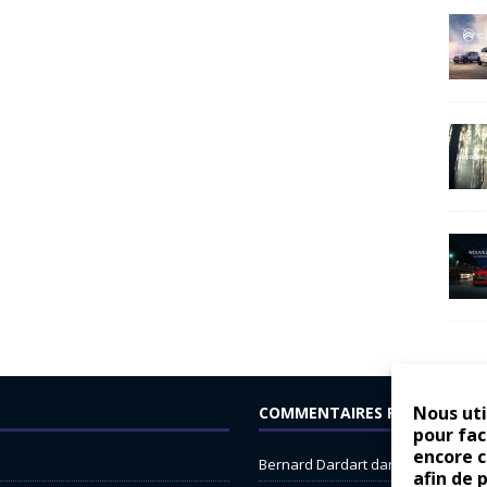
Nous uti
COMMENTAIRES RÉCENTS
pour fac
encore 
Bernard Dardart
dans
Dacia Sande
afin de 