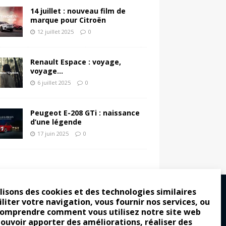
14 juillet : nouveau film de
marque pour Citroën
12 juillet 2025
0
Renault Espace : voyage,
voyage…
6 juillet 2025
0
Peugeot E-208 GTi : naissance
d’une légende
17 juin 2025
0
lisons des cookies et des technologies similaires
iliter votre navigation, vous fournir nos services, ou
comprendre comment vous utilisez notre site web
ro : pour les gens vrais
pouvoir apporter des améliorations, réaliser des