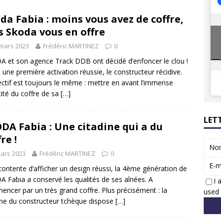
8 GTi : naissance d’une légende
ACTUS
da Fabia : moins vous avez de coffre,
 Honda dévoile un spot publicitaire… confiné!
ACTUS
s Skoda vous en offre
mars 2023
Frédéric MARTINEZ
0
 et son agence Track DDB ont décidé d’enfoncer le clou !
 une première activation réussie, le constructeur récidive.
ectif est toujours le même : mettre en avant l’immense
ité du coffre de sa
[…]
LET
DA Fabia : Une citadine qui a du
re !
No
ars 2023
Frédéric MARTINEZ
0
E-m
ontente d’afficher un design réussi, la 4ème génération de
 Fabia a conservé les qualités de ses aînées. A
I 
ncer par un très grand coffre. Plus précisément : la
used 
ine du constructeur tchèque dispose
[…]