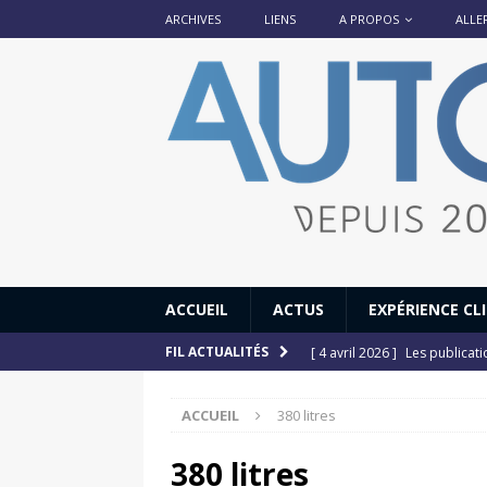
ARCHIVES
LIENS
A PROPOS
ALLE
ACCUEIL
ACTUS
EXPÉRIENCE CL
[ 4 avril 2026 ]
Les publicat
FIL ACTUALITÉS
[ 13 septembre 2025 ]
DS N°
ACCUEIL
380 litres
[ 12 juillet 2025 ]
14 juillet
[ 6 juillet 2025 ]
Renault Esp
380 litres