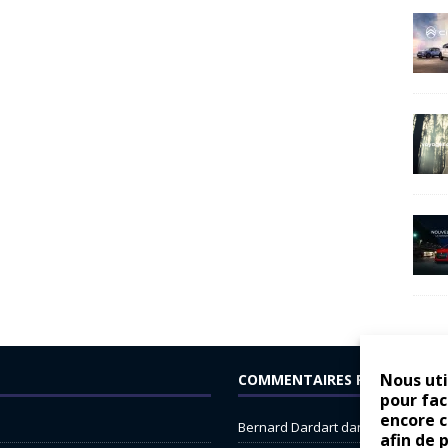
Nous uti
COMMENTAIRES RÉCENTS
pour fac
encore 
Bernard Dardart
dans
Dacia Sande
afin de 