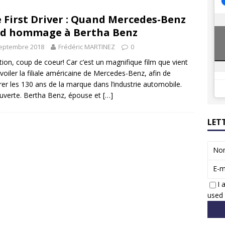
8 GTi : naissance d’une légende
ACTUS
 First Driver : Quand Mercedes-Benz
 Honda dévoile un spot publicitaire… confiné!
ACTUS
d hommage à Bertha Benz
septembre 2018
Frédéric MARTINEZ
0
tion, coup de coeur! Car c’est un magnifique film que vient
voiler la filiale américaine de Mercedes-Benz, afin de
rer les 130 ans de la marque dans l’industrie automobile.
verte. Bertha Benz, épouse et
[…]
LET
No
E-m
I 
used 