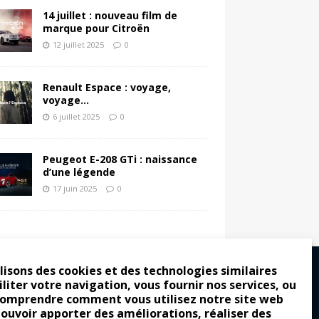
14 juillet : nouveau film de
marque pour Citroën
12 juillet 2025
0
Renault Espace : voyage,
voyage…
6 juillet 2025
0
Peugeot E-208 GTi : naissance
d’une légende
17 juin 2025
0
lisons des cookies et des technologies similaires
iliter votre navigation, vous fournir nos services, ou
comprendre comment vous utilisez notre site web
ro : pour les gens vrais
pouvoir apporter des améliorations, réaliser des