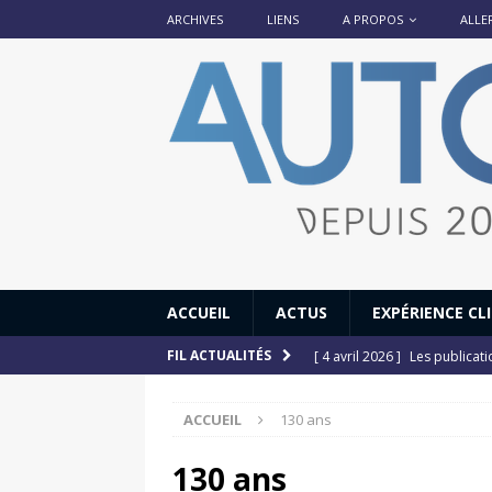
ARCHIVES
LIENS
A PROPOS
ALLE
ACCUEIL
ACTUS
EXPÉRIENCE CL
[ 4 avril 2026 ]
Les publicat
FIL ACTUALITÉS
[ 13 septembre 2025 ]
DS N°
ACCUEIL
130 ans
[ 12 juillet 2025 ]
14 juillet
[ 6 juillet 2025 ]
Renault Esp
130 ans