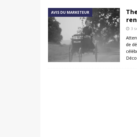
[ 17 juin 2025 ]
Peugeot E-20
The
AVIS DU MARKETEUR
[ 11 avril 2020 ]
#StayHome :
ren
3 
Atten
de dé
céléb
Décou