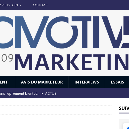
R PLUS LOIN
CONTACT
IENT
AVIS DU MARKETEUR
INTERVIEWS
ESSAIS
ions reprennent bientôt…
ACTUS
8 : Oui, les français vont parfois trop loin.
ACTUS
SUI
 : nouveau film de marque pour Citroën
AVIS DU MARKETEUR
ace : voyage, voyage…
ACTUS