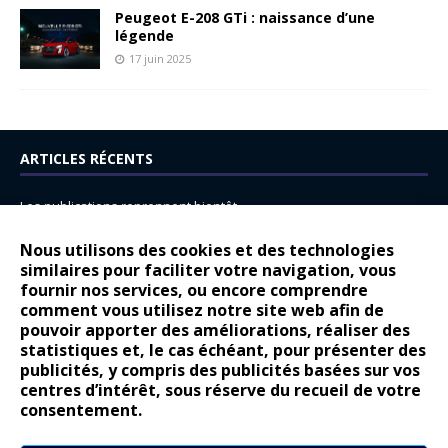
Peugeot E-208 GTi : naissance d’une
légende
17 juin 2025
ARTICLES RÉCENTS
Les publications reprennent bientôt…
DS N°8 : Oui, les français vont parfois trop loin.
Nous utilisons des cookies et des technologies
14 juillet : nouveau film de marque pour Citroën
similaires pour faciliter votre navigation, vous
fournir nos services, ou encore comprendre
Renault Espace : voyage, voyage…
comment vous utilisez notre site web afin de
pouvoir apporter des améliorations, réaliser des
Peugeot E-208 GTi : naissance d’une légende
statistiques et, le cas échéant, pour présenter des
publicités, y compris des publicités basées sur vos
COMMENTAIRES RÉCENTS
centres d’intérêt, sous réserve du recueil de votre
consentement.
Bernard Dardart
dans
Dacia Sandero : pour les gens vrais