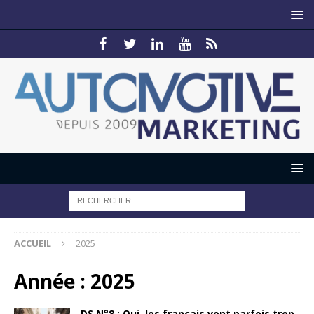
ACCUEIL
2025
Année :
2025
DS N°8 : Oui, les français vont parfois trop