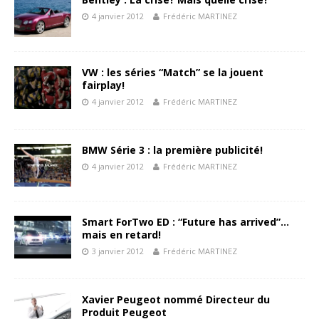
4 janvier 2012
Frédéric MARTINEZ
VW : les séries “Match” se la jouent
fairplay!
4 janvier 2012
Frédéric MARTINEZ
BMW Série 3 : la première publicité!
4 janvier 2012
Frédéric MARTINEZ
Smart ForTwo ED : “Future has arrived”…
mais en retard!
3 janvier 2012
Frédéric MARTINEZ
Xavier Peugeot nommé Directeur du
Produit Peugeot