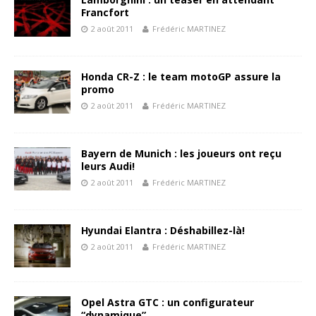
Francfort
2 août 2011
Frédéric MARTINEZ
Honda CR-Z : le team motoGP assure la
promo
2 août 2011
Frédéric MARTINEZ
Bayern de Munich : les joueurs ont reçu
leurs Audi!
2 août 2011
Frédéric MARTINEZ
Hyundai Elantra : Déshabillez-là!
2 août 2011
Frédéric MARTINEZ
Opel Astra GTC : un configurateur
“dynamique”