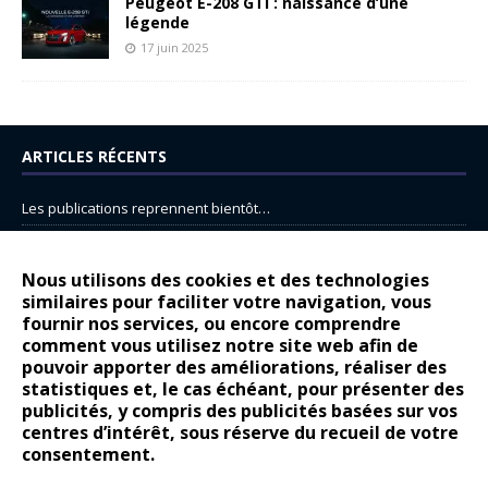
Peugeot E-208 GTi : naissance d’une
légende
17 juin 2025
ARTICLES RÉCENTS
Les publications reprennent bientôt…
DS N°8 : Oui, les français vont parfois trop loin.
14 juillet : nouveau film de marque pour Citroën
Nous utilisons des cookies et des technologies
similaires pour faciliter votre navigation, vous
Renault Espace : voyage, voyage…
fournir nos services, ou encore comprendre
Peugeot E-208 GTi : naissance d’une légende
comment vous utilisez notre site web afin de
pouvoir apporter des améliorations, réaliser des
statistiques et, le cas échéant, pour présenter des
COMMENTAIRES RÉCENTS
publicités, y compris des publicités basées sur vos
centres d’intérêt, sous réserve du recueil de votre
Bernard Dardart
dans
Dacia Sandero : pour les gens vrais
consentement.
Gilly
dans
Citroën ë-C3 : la révolution a commencé