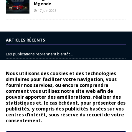
légende
17 juin 2025
ARTICLES RÉCENTS
Les publications reprennent bientôt…
DS N°8 : Oui, les français vont parfois trop loin.
14 juillet : nouveau film de marque pour Citroën
Nous utilisons des cookies et des technologies
similaires pour faciliter votre navigation, vous
Renault Espace : voyage, voyage…
fournir nos services, ou encore comprendre
Peugeot E-208 GTi : naissance d’une légende
comment vous utilisez notre site web afin de
pouvoir apporter des améliorations, réaliser des
statistiques et, le cas échéant, pour présenter des
COMMENTAIRES RÉCENTS
publicités, y compris des publicités basées sur vos
centres d’intérêt, sous réserve du recueil de votre
Bernard Dardart
dans
Dacia Sandero : pour les gens vrais
consentement.
Gilly
dans
Citroën ë-C3 : la révolution a commencé