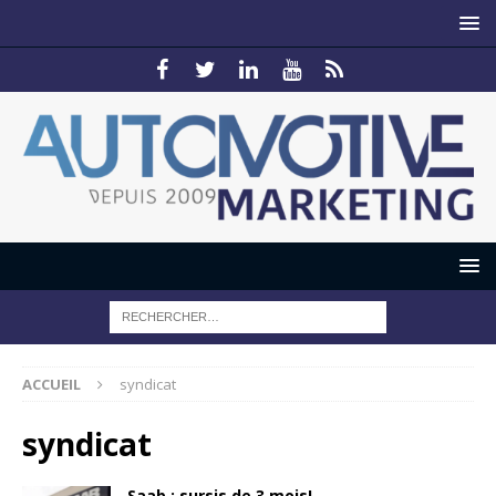
ACCUEIL
syndicat
syndicat
Saab : sursis de 3 mois!