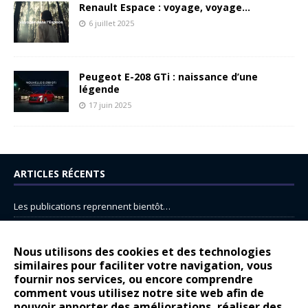
Renault Espace : voyage, voyage…
6 juillet 2025
Peugeot E-208 GTi : naissance d’une
légende
17 juin 2025
ARTICLES RÉCENTS
Les publications reprennent bientôt…
DS N°8 : Oui, les français vont parfois trop loin.
14 juillet : nouveau film de marque pour Citroën
Nous utilisons des cookies et des technologies
similaires pour faciliter votre navigation, vous
Renault Espace : voyage, voyage…
fournir nos services, ou encore comprendre
Peugeot E-208 GTi : naissance d’une légende
comment vous utilisez notre site web afin de
pouvoir apporter des améliorations, réaliser des