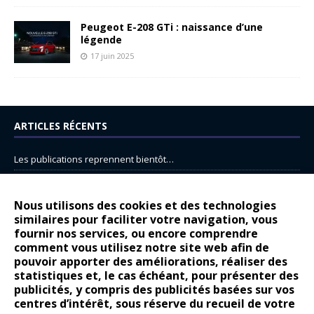
Peugeot E-208 GTi : naissance d’une
légende
17 juin 2025
ARTICLES RÉCENTS
Les publications reprennent bientôt…
DS N°8 : Oui, les français vont parfois trop loin.
14 juillet : nouveau film de marque pour Citroën
Nous utilisons des cookies et des technologies
similaires pour faciliter votre navigation, vous
Renault Espace : voyage, voyage…
fournir nos services, ou encore comprendre
Peugeot E-208 GTi : naissance d’une légende
comment vous utilisez notre site web afin de
pouvoir apporter des améliorations, réaliser des
statistiques et, le cas échéant, pour présenter des
COMMENTAIRES RÉCENTS
publicités, y compris des publicités basées sur vos
centres d’intérêt, sous réserve du recueil de votre
Bernard Dardart
dans
Dacia Sandero : pour les gens vrais