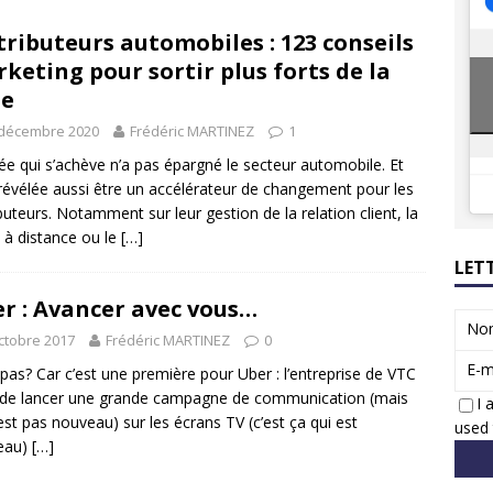
8 GTi : naissance d’une légende
ACTUS
tributeurs automobiles : 123 conseils
 Honda dévoile un spot publicitaire… confiné!
ACTUS
keting pour sortir plus forts de la
se
 décembre 2020
Frédéric MARTINEZ
1
ée qui s’achève n’a pas épargné le secteur automobile. Et
 révélée aussi être un accélérateur de changement pour les
ibuteurs. Notamment sur leur gestion de la relation client, la
 à distance ou le
[…]
LET
r : Avancer avec vous…
No
ctobre 2017
Frédéric MARTINEZ
0
E-m
pas? Car c’est une première pour Uber : l’entreprise de VTC
 de lancer une grande campagne de communication (mais
I 
’est pas nouveau) sur les écrans TV (c’est ça qui est
used 
eau)
[…]