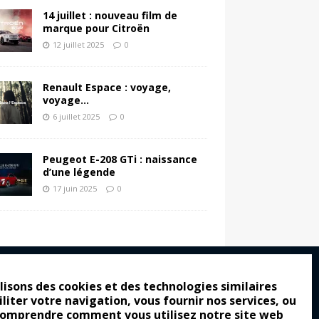
14 juillet : nouveau film de
marque pour Citroën
12 juillet 2025
0
Renault Espace : voyage,
voyage…
6 juillet 2025
0
Peugeot E-208 GTi : naissance
d’une légende
17 juin 2025
0
lisons des cookies et des technologies similaires
iliter votre navigation, vous fournir nos services, ou
ro : pour les gens vrais
comprendre comment vous utilisez notre site web