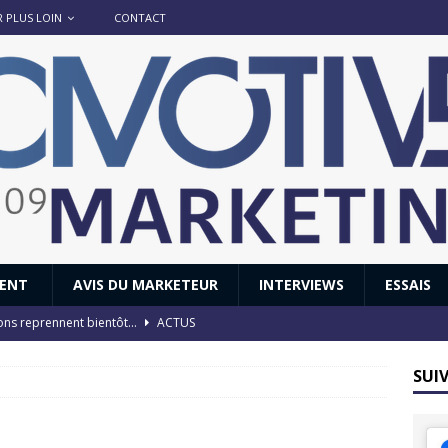
R PLUS LOIN
CONTACT
IENT
AVIS DU MARKETEUR
INTERVIEWS
ESSAIS
ions reprennent bientôt…
ACTUS
8 : Oui, les français vont parfois trop loin.
ACTUS
SUI
 : nouveau film de marque pour Citroën
AVIS DU MARKETEUR
ace : voyage, voyage…
ACTUS