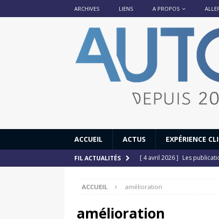
ARCHIVES
LIENS
A PROPOS
ALLE
ACCUEIL
ACTUS
EXPÉRIENCE CL
[ 4 avril 2026 ]
Les publicat
FIL ACTUALITÉS
[ 13 septembre 2025 ]
DS N°
ACCUEIL
amélioration
[ 12 juillet 2025 ]
14 juillet
[ 6 juillet 2025 ]
Renault Esp
amélioration