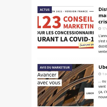
[ 17 juin 2025 ]
Peugeot E-20
Dis
ACTUS
[ 11 avril 2020 ]
#StayHome :
mar
cri
17
L’ann
s’est
distr
vente
Ube
AVIS DU MARKETEUR
1 o
… ou 
vient
ça, c
nouv