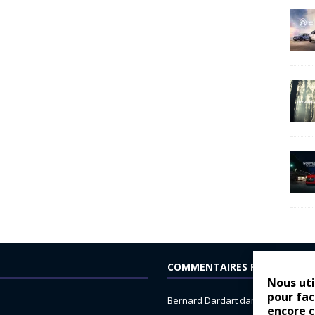
COMMENTAIRES RÉCENTS
Nous uti
pour fac
Bernard Dardart
dans
Dacia Sande
encore 