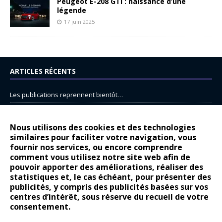
Peugeot E-208 GTi : naissance d’une
légende
17 juin 2025
ARTICLES RÉCENTS
Les publications reprennent bientôt…
DS N°8 : Oui, les français vont parfois trop loin.
14 juillet : nouveau film de marque pour Citroën
Nous utilisons des cookies et des technologies
similaires pour faciliter votre navigation, vous
Renault Espace : voyage, voyage…
fournir nos services, ou encore comprendre
Peugeot E-208 GTi : naissance d’une légende
comment vous utilisez notre site web afin de
pouvoir apporter des améliorations, réaliser des
statistiques et, le cas échéant, pour présenter des
COMMENTAIRES RÉCENTS
publicités, y compris des publicités basées sur vos
centres d’intérêt, sous réserve du recueil de votre
Bernard Dardart
dans
Dacia Sandero : pour les gens vrais
consentement.
Gilly
dans
Citroën ë-C3 : la révolution a commencé