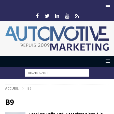
ACCUEIL
B9
B9
Essai nouvelle Audi A4 : Faites place à la