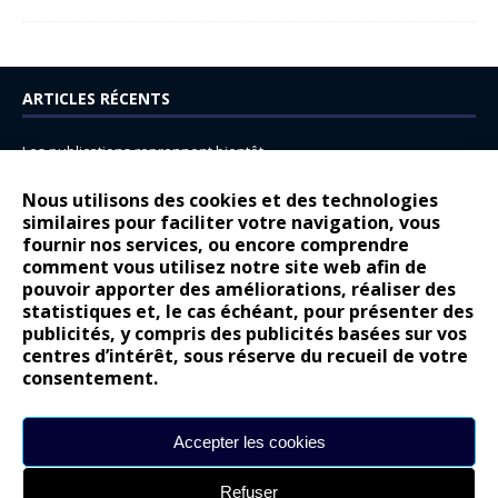
ARTICLES RÉCENTS
Les publications reprennent bientôt…
DS N°8 : Oui, les français vont parfois trop loin.
Nous utilisons des cookies et des technologies
similaires pour faciliter votre navigation, vous
14 juillet : nouveau film de marque pour Citroën
fournir nos services, ou encore comprendre
Renault Espace : voyage, voyage…
comment vous utilisez notre site web afin de
pouvoir apporter des améliorations, réaliser des
Peugeot E-208 GTi : naissance d’une légende
statistiques et, le cas échéant, pour présenter des
publicités, y compris des publicités basées sur vos
COMMENTAIRES RÉCENTS
centres d’intérêt, sous réserve du recueil de votre
consentement.
Bernard Dardart
dans
Dacia Sandero : pour les gens vrais
Gilly
dans
Citroën ë-C3 : la révolution a commencé
Accepter les cookies
gyo
dans
Alpine A290 : L’irrésistible attraction de la légèreté
Refuser
leroy
dans
Lancia Ypsilon : naturellement envoûtante ?