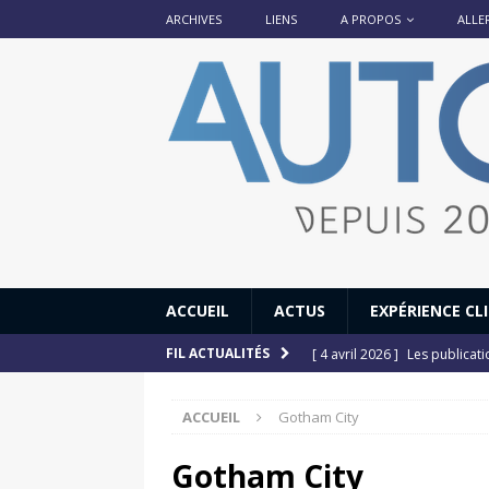
ARCHIVES
LIENS
A PROPOS
ALLE
ACCUEIL
ACTUS
EXPÉRIENCE CL
[ 4 avril 2026 ]
Les publicat
FIL ACTUALITÉS
[ 13 septembre 2025 ]
DS N°
ACCUEIL
Gotham City
[ 12 juillet 2025 ]
14 juillet
[ 6 juillet 2025 ]
Renault Esp
Gotham City