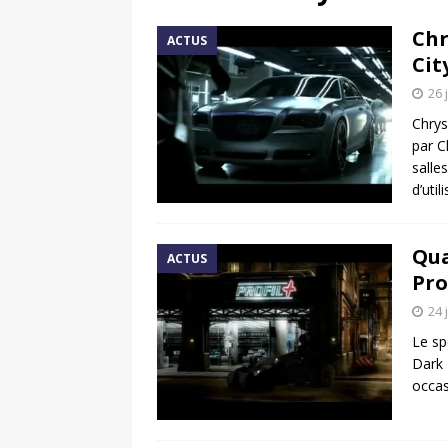
[ 17 juin 2025 ]
Peugeot E-20
Chr
ACTUS
[ 11 avril 2020 ]
#StayHome :
Cit
26 
Chrys
par C
salle
d’util
Qua
ACTUS
Pro
24 
Le sp
Dark K
occas