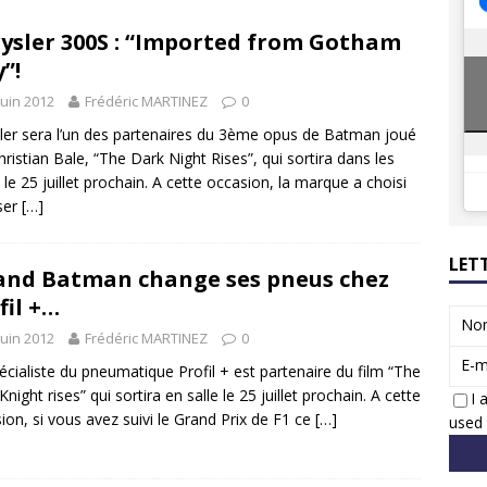
8 GTi : naissance d’une légende
ACTUS
ysler 300S : “Imported from Gotham
 Honda dévoile un spot publicitaire… confiné!
ACTUS
y”!
juin 2012
Frédéric MARTINEZ
0
ler sera l’un des partenaires du 3ème opus de Batman joué
hristian Bale, “The Dark Night Rises”, qui sortira dans les
s le 25 juillet prochain. A cette occasion, la marque a choisi
iser
[…]
LET
nd Batman change ses pneus chez
fil +…
No
juin 2012
Frédéric MARTINEZ
0
E-m
écialiste du pneumatique Profil + est partenaire du film “The
night rises” qui sortira en salle le 25 juillet prochain. A cette
I 
ion, si vous avez suivi le Grand Prix de F1 ce
[…]
used 