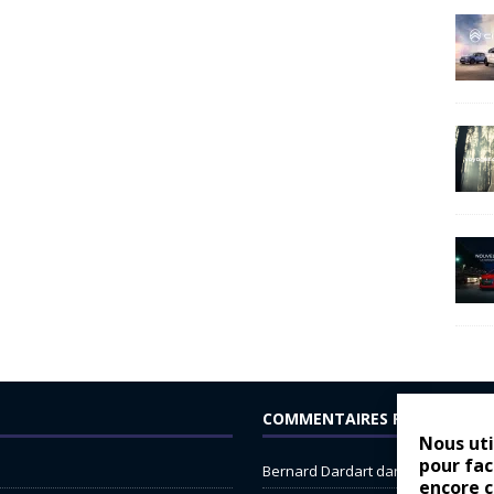
COMMENTAIRES RÉCENTS
Nous uti
pour fac
Bernard Dardart
dans
Dacia Sande
encore 