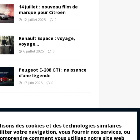
14 juillet : nouveau film de
marque pour Citroën
12 juillet 2025
0
Renault Espace : voyage,
voyage…
6 juillet 2025
0
Peugeot E-208 GTi : naissance
d’une légende
17 juin 2025
0
lisons des cookies et des technologies similaires
iliter votre navigation, vous fournir nos services, ou
ro : pour les gens vrais
comprendre comment vous utilisez notre site web