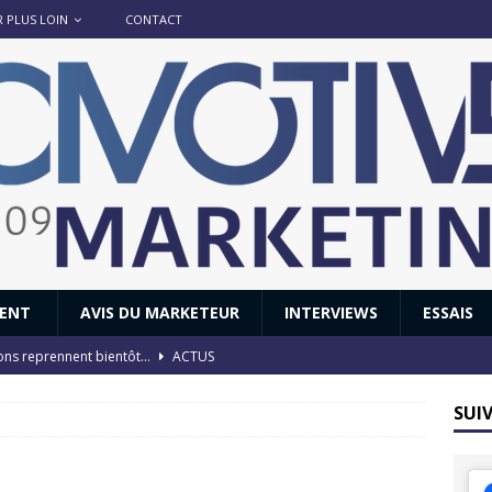
R PLUS LOIN
CONTACT
IENT
AVIS DU MARKETEUR
INTERVIEWS
ESSAIS
ions reprennent bientôt…
ACTUS
8 : Oui, les français vont parfois trop loin.
ACTUS
SUI
 : nouveau film de marque pour Citroën
AVIS DU MARKETEUR
ace : voyage, voyage…
ACTUS