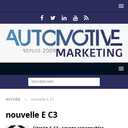
ACCUEIL
nouvelle E C3
nouvelle E C3
Citroën ë-C3 : soyons raisonnables,