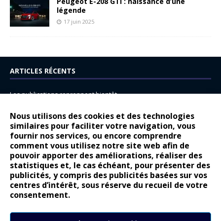
Peugeot E-208 GTi : naissance d’une
légende
17 juin 2025
ARTICLES RÉCENTS
Les publications reprennent bientôt…
DS N°8 : Oui, les français vont parfois trop loin.
Nous utilisons des cookies et des technologies
14 juillet : nouveau film de marque pour Citroën
similaires pour faciliter votre navigation, vous
fournir nos services, ou encore comprendre
Renault Espace : voyage, voyage…
comment vous utilisez notre site web afin de
pouvoir apporter des améliorations, réaliser des
Peugeot E-208 GTi : naissance d’une légende
statistiques et, le cas échéant, pour présenter des
publicités, y compris des publicités basées sur vos
COMMENTAIRES RÉCENTS
centres d’intérêt, sous réserve du recueil de votre
consentement.
Bernard Dardart
dans
Dacia Sandero : pour les gens vrais
Gilly
dans
Citroën ë-C3 : la révolution a commencé