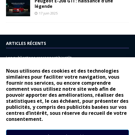
Peugeot E-208 GTi : naissance d’une
légende
17 juin 2025
ARTICLES RÉCENTS
Les publications reprennent bientôt…
DS N°8 : Oui, les français vont parfois trop loin.
Nous utilisons des cookies et des technologies
14 juillet : nouveau film de marque pour Citroën
similaires pour faciliter votre navigation, vous
fournir nos services, ou encore comprendre
Renault Espace : voyage, voyage…
comment vous utilisez notre site web afin de
pouvoir apporter des améliorations, réaliser des
Peugeot E-208 GTi : naissance d’une légende
statistiques et, le cas échéant, pour présenter des
publicités, y compris des publicités basées sur vos
COMMENTAIRES RÉCENTS
centres d’intérêt, sous réserve du recueil de votre
consentement.
Bernard Dardart
dans
Dacia Sandero : pour les gens vrais
Gilly
dans
Citroën ë-C3 : la révolution a commencé