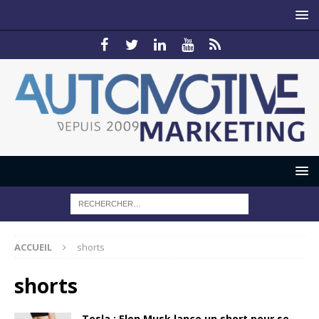
ACCUEIL
shorts
shorts
Tesla : Elon Musk lance un short pour se