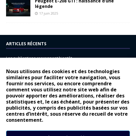
Peugeot E-208 GTi : naissance d’une
légende
17 juin 2025
ARTICLES RÉCENTS
Les publications reprennent bientôt…
DS N°8 : Oui, les français vont parfois trop loin.
Nous utilisons des cookies et des technologies
14 juillet : nouveau film de marque pour Citroën
similaires pour faciliter votre navigation, vous
fournir nos services, ou encore comprendre
Renault Espace : voyage, voyage…
comment vous utilisez notre site web afin de
pouvoir apporter des améliorations, réaliser des
Peugeot E-208 GTi : naissance d’une légende
statistiques et, le cas échéant, pour présenter des
publicités, y compris des publicités basées sur vos
COMMENTAIRES RÉCENTS
centres d’intérêt, sous réserve du recueil de votre
consentement.
Bernard Dardart
dans
Dacia Sandero : pour les gens vrais
Gilly
dans
Citroën ë-C3 : la révolution a commencé