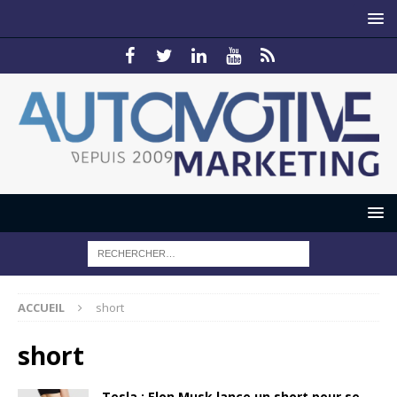
ACCUEIL
short
short
Tesla : Elon Musk lance un short pour se